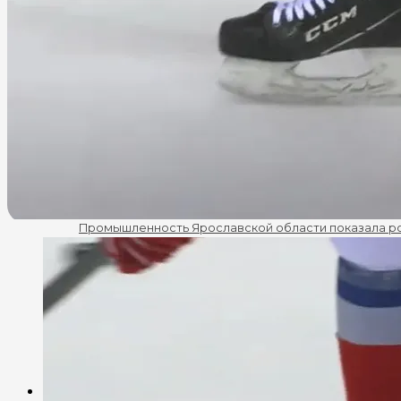
В Ярославской области стартовала регистрация кан
Преподаватели Демидовского университета готов
«Единая Россия» определилась с кандидатами в Гос
Экономика
В Ярославле продают отель «Azimut» за 724 млн руб
Промышленность Ярославской области показала ро
В Ярославской области выявили сговор на рынке ри
Цены на бензин в Ярославской области вновь выро
В Ярославской области начали дешеветь сезонные
Происшествия