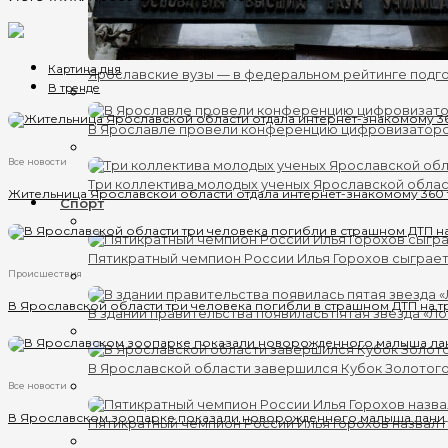
Картина дня
Ярославские вузы — в федеральном рейтинге подг
В тренде
В Ярославле провели конференцию цифровизатор
Все новости
Три коллектива молодых ученых Ярославской обла
Жительница Ярославской области отдала интернет-знакомому 360
Спорт
Пятикратный чемпион России Илья Горохов сыграет
Происшествия
В Ярославской области три человека погибли в страшном ДТП на т
В здании правительства появилась пятая звезда «Л
В Ярославской области завершился Кубок Золотого
Все новости
В Ярославском зоопарке показали новорожденного малыша лани
Пятикратный чемпион России Илья Горохов назвал 