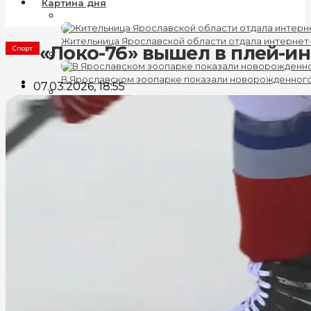
Картина дня
Жительница Ярославской области отдала интернет
«Локо-76» вышел в плей-ин
Спорт
В Ярославском зоопарке показали новорожденног
07.03.2026, 18:55
Клещи стали реже кусать жителей Ярославской об
Прокуратура через суд добилась ремонта дорог в 
На улице Депутатской в Ярославле появились фона
Политика
В Ярославле задержали главу «Ярославского АТП»
В Ярославской области создали совет по крупнейш