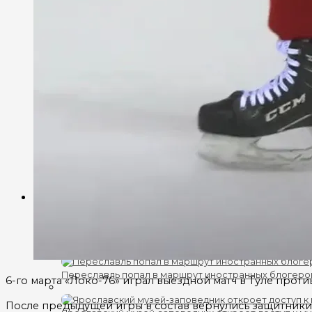
В Ярославской области три человека погибли в ст
Двое подростков разобрали чужой ВАЗ на запчаст
Дачный дом и автомобиль сгорели при пожаре под
93 беспилотника атаковали Ярославскую область
В Ярославле сотрудники магазина укрыли женщину 
Культура
В Ярославле устроят большой спортивный праздни
Переславль попал в маршрут иностранных блогеро
6-го марта «Локо-76» играл выездной матч в Туле прот
После предыдущей игры в состав вернулись защитники