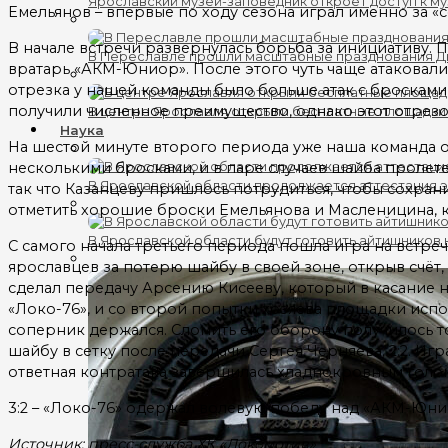
Ярославский музей-заповедник откроет доступ к му
Емельянов – впервые по ходу сезона играл именно за «с
В начале встречи развернулась борьба за инициативу.
В Переславле прошли масштабные празднования 
вратарь «АКМ-Юниор». После этого чуть чаще атаковали
отрезка у нашей команды было больше атак с бросками 
получили численное преимущество, однако этот отрезо
В центре Ярославля открыли бесплатные площадки
Наука
На шестой минуте второго периода уже наша команда о
несколькими бросками, и в паре случаев шайба пролет
В Ярославской области продолжается аттестация 
так что Казанцеву пришлось потрудиться, чтобы сохра
отметить хорошие броски Емельянова и Масленицина, к
В Ярославской области будут готовить айтишников
С самого начала третьего периода пошла игра на встреч
ярославцев за потерю шайбу в своей зоне, открыв счёт, 
сделал передачу Арсению Кисееву, который в касание н
«Локо-76», и со второй попытки хозяева площадки исп
соперник держался. Сломить его оборону получилось то
шайбу в сетку после передачи Сергея Черняева, 2:2. Иг
ответная контратака завершилась хладнокровным голо
3:2 – «Локо-76» одержал волевую победу над «АКМ-Юни
Источник: пресс-служба ХК «Локомотив»