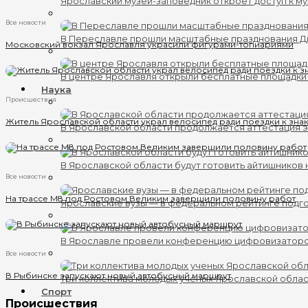
Ярославский музей-заповедник откроет доступ к му
Все новости
В Переславле прошли масштабные празднования 
Московский вокзал Ярославля украсили фигурами-топиариями
В центре Ярославля открыли бесплатные площадки
Наука
Происшествия
Житель Ярославской области украл велосипед ради поездки к зн
В Ярославской области продолжается аттестация 
В Ярославской области будут готовить айтишников
Все новости
На трассе М8 под Ростовом Великим завершили половину работ
Ярославские вузы — в федеральном рейтинге подг
В Ярославле провели конференцию цифровизатор
Все новости
В Рыбинске запускают новый автобусный маршрут
Три коллектива молодых ученых Ярославской обла
Спорт
Происшествия