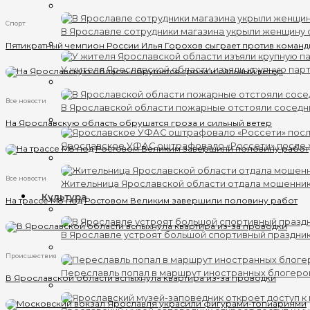
Спорт
В Ярославле сотрудники магазина укрыли женщину 
Пятикратный чемпион России Илья Горохов сыграет против команд
У жителя Ярославской области изъяли крупную пар
Все новости
В Ярославской области пожарные отстояли соседн
На Ярославскую область обрушатся гроза и сильный ветер
Ярославское УФАС оштрафовало «Россети» после
Все новости
Жительница Ярославской области отдала мошенник
Культура
На трассе М8 под Ростовом Великим завершили половину работ
В Ярославле устроят большой спортивный праздни
Происшествия
Переславль попал в маршрут иностранных блогеро
В Ярославской области вспыхнула квартира из-за проводки