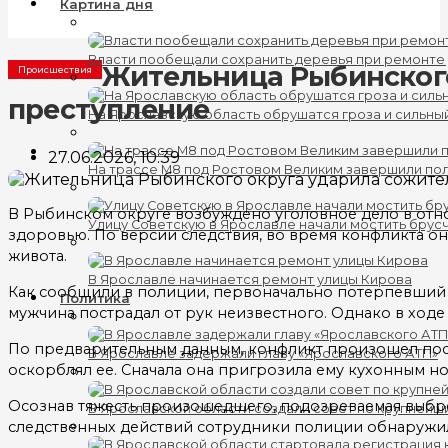
Картина дня
Власти пообещали сохранить деревья при ремонте
Жительница Рыбинского
Происшествия
преступление
На Ярославскую область обрушатся гроза и сильны
27.06.2026, 10:39
На трассе М8 под Ростовом Великим завершили по
В Рыбинском округе возбуждено уголовное дело в от
Улицу Советскую в Ярославле начали мостить брус
здоровью. По версии следствия, во время конфликта 
живота.
В Ярославле начинается ремонт улицы Кирова
Как сообщили в полиции, первоначально потерпевший 
Политика
мужчина пострадал от рук неизвестного. Однако в ход
По предварительным данным, конфликт произошел посл
В Ярославле задержали главу «Ярославского АТП»
оскорблял ее. Сначала она пригрозила ему кухонным но
Осознав тяжесть произошедшего, подозреваемая выброс
В Ярославской области создали совет по крупнейш
следственных действий сотрудники полиции обнаружил