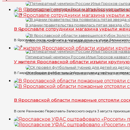
Пятикратный чемпион России Илья Горохов сыграет
В здании правительства появилась пятая звезда «Л
В Ярославле сотрудники магазина укрыли жен
В Ярославле после конфликта в подъезде дома на улице Белинского в
В Ярославской области завершился Кубок Золотого
Пятикратный чемпион России Илья Горохов назвал 
У жителя Ярославской области изъяли крупну
СК провёл футбольный турнир для детей из детдом
В Гаврилов-Ямском районе полицейские изъяли у местного жителя бо
В Ярославской области пожарные отстояли со
В селе Рахманово Переславль-Залесского округа 3 августа произоше