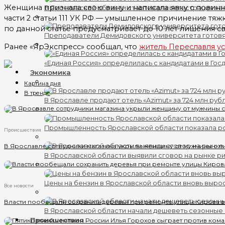
Женщина признала свою вину и написала явку с повин
В Ярославской области стартовала регистрация кан
части 2 статьи 111 УК РФ — умышленное причинение тя
по данной статье предусматривает до 10 лет лишения 
Преподаватели Демидовского университета готов
Ранее «ЯрЭкспресс» сообщал, что
житель Переславля у
«Единая Россия» определилась с кандидатами в Гос
Экономика
Картина дня
В тренде
В Ярославле продают отель «Azimut» за 724 млн руб
Промышленность Ярославской области показала ро
Происшествия
В Ярославле сотрудники магазина укрыли женщину от мужчины с п
В Ярославской области выявили сговор на рынке ри
Цены на бензин в Ярославской области вновь выро
Все новости
Власти пообещали сохранить деревья при ремонте улицы Кирова 
В Ярославской области начали дешеветь сезонные
Происшествия