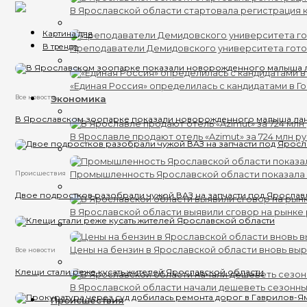
В Ярославской области стартовала регистрация к
Картина дня
В тренде
Преподаватели Демидовского университета гот
«Единая Россия» определилась с кандидатами в Г
Все новости
Экономика
В Ярославском зоопарке показали новорожденного малыша ла
В Ярославле продают отель «Azimut» за 724 млн р
Промышленность Ярославской области показала 
Происшествия
Двое подростков разобрали чужой ВАЗ на запчасти под Яросла
В Ярославской области выявили сговор на рынке 
Цены на бензин в Ярославской области вновь вы
Все новости
Клещи стали реже кусать жителей Ярославской области
В Ярославской области начали дешеветь сезонн
Происшествия