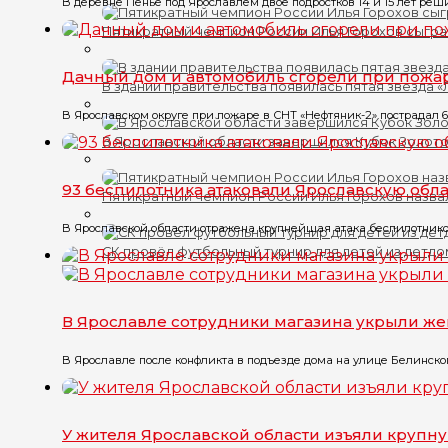
В деревне Пенье под Ярославлем двое подростков 14 и 15 лет реши
Пятикратный чемпион России Илья Горохов сыгра
Дачный дом и автомобиль сгорели при пожа
В здании правительства появилась пятая звезда 
В Ярославском округе при пожаре в СНТ «Нефтяник-2» пострадал 6
В Ярославской области завершился Кубок Золото
93 беспилотника атаковали Ярославскую обла
Пятикратный чемпион России Илья Горохов назва
В Ярославской области отражена крупнейшая атака беспилотников
СК провёл футбольный турнир для детей из детд
В Ярославле сотрудники магазина укрыли ж
В Ярославле после конфликта в подъезде дома на улице Белинского
У жителя Ярославской области изъяли крупн