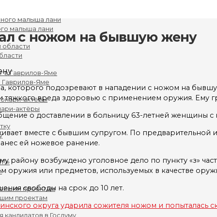
го малыша лани
ал с ножом на бывшую жену
бласти
в Гаврилов-Яме
, которого подозревают в нападении с ножом на бывш
 тяжкого вреда здоровью с применением оружия. Ему гр
нари-актёры
бщение о доставлении в больницу 63-летней женщины с
ивает вместе с бывшим супругом. По предварительной 
у
нанес ей ножевое ранение.
району возбуждено уголовное дело по пункту «з» части
 оружия или предметов, используемых в качестве оружи
»
ения свободы на срок до 10 лет.
йшим проектам
инского округа ударила сожителя ножом и попыталась с