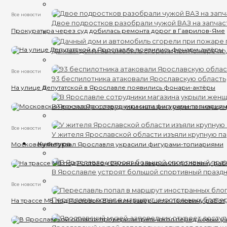
Все новости
Двое подростков разобрали чужой ВАЗ на запчас
Прокуратура через суд добилась ремонта дорог в Гаврилов-Яме
Дачный дом и автомобиль сгорели при пожаре п
Все новости
93 беспилотника атаковали Ярославскую область
На улице Депутатской в Ярославле появились фонари-актёры
В Ярославле сотрудники магазина укрыли женщин
Все новости
У жителя Ярославской области изъяли крупную п
Культура
Московский вокзал Ярославля украсили фигурами-топиариями
В Ярославле устроят большой спортивный празд
Все новости
Переславль попал в маршрут иностранных блоге
На трассе М8 под Ростовом Великим завершили половину работ