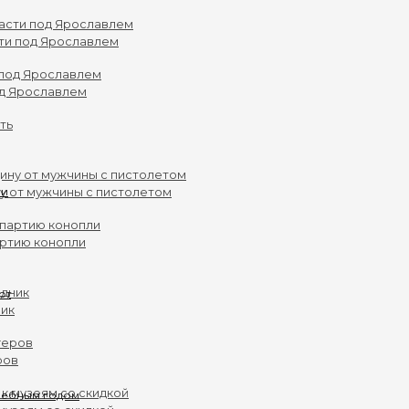
ти под Ярославлем
од Ярославлем
у от мужчины с пистолетом
артию конопли
ник
ров