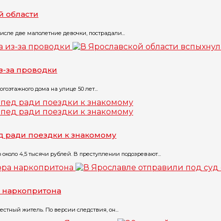
й области
исле две малолетние девочки, пострадали...
з-за проводки
оэтажного дома на улице 50 лет...
д ради поездки к знакомому
коло 4,5 тысячи рублей. В преступлении подозревают...
а наркопритона
тный житель. По версии следствия, он...