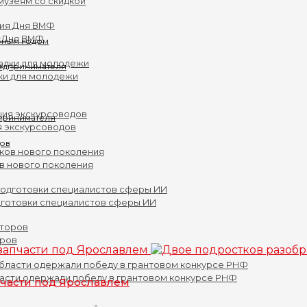
музеям со скидкой
 Дня ВМФ
бным годом
ки для молодежи
принимателя
я экскурсоводов
ов нового поколения
дготовки специалистов сферы ИИ
оров
асти одержали победу в грантовом конкурсе РНФ
пчасти под Ярославлем