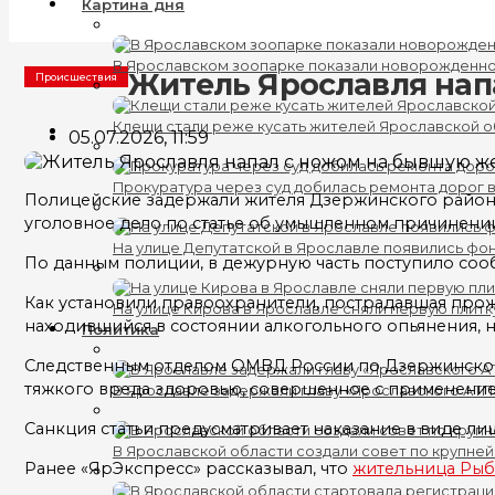
Картина дня
В Ярославском зоопарке показали новорожденно
Житель Ярославля нап
Происшествия
Клещи стали реже кусать жителей Ярославской о
05.07.2026, 11:59
Прокуратура через суд добилась ремонта дорог 
Полицейские задержали жителя Дзержинского района
уголовное дело по статье об умышленном причинении
На улице Депутатской в Ярославле появились фо
По данным полиции, в дежурную часть поступило соо
Как установили правоохранители, пострадавшая прож
На улице Кирова в Ярославле сняли первую плитк
находившийся в состоянии алкогольного опьянения, 
Политика
Следственным отделом ОМВД России по Дзержинскому 
тяжкого вреда здоровью, совершенное с применением
В Ярославле задержали главу «Ярославского АТП
Санкция статьи предусматривает наказание в виде лиш
В Ярославской области создали совет по крупне
Ранее «ЯрЭкспресс» рассказывал, что
жительница Рыб