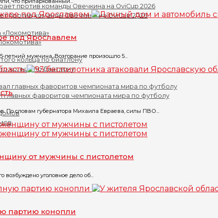
ли, что припаркованный...
ет против команды Овечкина на OviCup 2026
ре под Ярославлем
«Локомотива»
5-летний мужчина. Возгорание произошло 5...
го кольца по биатлону
сть
л главных фаворитов чемпионата мира по футболу
. По словам губернатора Михаила Евраева, силы ПВО...
омов
енщину от мужчины с пистолетом
 возбуждено уголовное дело об...
ую партию конопли