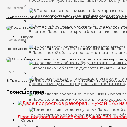
Ярославский музей-заповедник откроет доступ к 
Все новости
В Переславле прошли масштабные празднования
В Ярославской области проверили треть школ перед новым уче
В центре Ярославля открыли бесплатные площад
Наука
Происшествия
Ярославское УФАС оштрафовало «Россети» после жалобы пред
В Ярославской области продолжается аттестаци
В Ярославской области будут готовить айтишник
Наука
В Ярославской области продолжается аттестация экскурсоводов
Ярославские вузы — в федеральном рейтинге по
Происшествия
В Ярославле провели конференцию цифровизат
Три коллектива молодых ученых Ярославской обл
Двое подростков разобрали чужой ВАЗ на за
Спорт