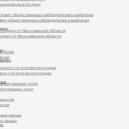
андидатов в Госдуму
овят общественных наблюдателей к выборам
осдуму от Ярославской области
ни
ублей
рост по итогам полугодия
влем
ритуальных услуг
росли
ые овощи