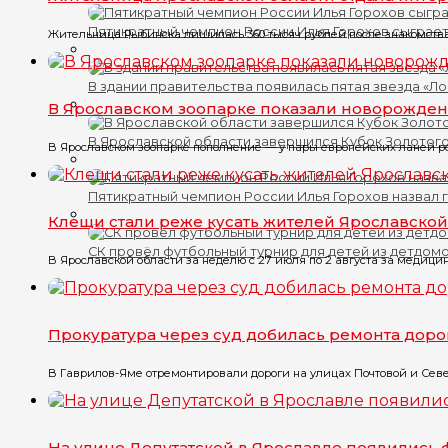
Пятикратный чемпион России Илья Горохов сыграет
Жительница Рыбинска лишилась 360 тысяч рублей после знакомства 
В здании правительства появилась пятая звезда «Л
В Ярославском зоопарке показали новорожде
В Ярославской области завершился Кубок Золотого
В Ярославском зоопарке пополнение — у пары европейских ланей р
Пятикратный чемпион России Илья Горохов назвал 
Клещи стали реже кусать жителей Ярославской
СК провёл футбольный турнир для детей из детдом
В Ярославской области за неделю с 27 июля по 2 августа за медицин
Прокуратура через суд добилась ремонта доро
В Гаврилов-Яме отремонтировали дороги на улицах Почтовой и Севе
На улице Депутатской в Ярославле появились