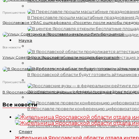
Ярославский музей-заповедник откроет доступ к му
Происшествия
В Переславле прошли масштабные празднования 
Ярославское УФАС оштрафовало «Россети» после жалобы предпр
В центре Ярославля открыли бесплатные площадки
Наука
Все новости
Улицу Советскую в Ярославле начали мостить брусчаткой
В Ярославской области продолжается аттестация 
В Ярославской области будут готовить айтишников
Происшествия
Ярославские вузы — в федеральном рейтинге подг
В Ярославской области пожарные отстояли соседние дома при кр
Все новости
В Ярославле провели конференцию цифровизатор
Три коллектива молодых ученых Ярославской обла
Спорт
Жительница Ярославской области отдала интер