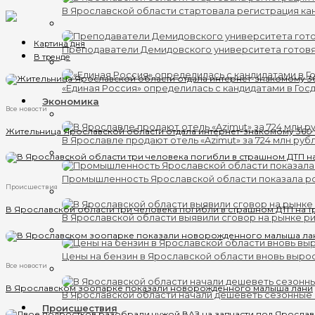
В Ярославской области стартовала регистрация кан
Картина дня
Преподаватели Демидовского университета готов
В тренде
«Единая Россия» определилась с кандидатами в Гос
Экономика
Все новости
Жительница Ярославской области отдала интернет-знакомому 360
В Ярославле продают отель «Azimut» за 724 млн руб
Промышленность Ярославской области показала ро
Происшествия
В Ярославской области три человека погибли в страшном ДТП на т
В Ярославской области выявили сговор на рынке ри
Цены на бензин в Ярославской области вновь выро
Все новости
В Ярославском зоопарке показали новорожденного малыша лани
В Ярославской области начали дешеветь сезонные
Происшествия