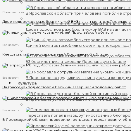
Происшествия
В Ярославской области три человека погибли в ст
Двое подростков разобрали чужой ВАЗ на запчасти под Ярославл
Двое подростков разобрали чужой ВАЗ на запчаст
Все новости
Дачный дом и автомобиль сгорели при пожаре под
Клещи стали реже кусать жителей Ярославской области
93 беспилотника атаковали Ярославскую область
В Ярославле сотрудники магазина укрыли женщину 
Все новости
Культура
На трассе М8 под Ростовом Великим завершили половину работ
В Ярославле устроят большой спортивный праздни
Все новости
Переславль попал в маршрут иностранных блогеро
В Ярославской области проверили треть школ перед новым учебн