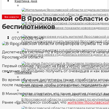
Картина дня
Жительница Ярославской области отдала интернет
В Ярославской области о
Все новости
беспилотников
В Ярославском зоопарке показали новорожденног
07.07.2026, 15:49
Клещи стали реже кусать жителей Ярославской об
Диспетчеров системы-112 в Ярославской области начал
Прокуратура через суд добилась ремонта дорог в 
Ярославской области.
Первый семинар прошел на базе учебно-методического 
На улице Депутатской в Ярославле появились фона
сведения необходимо получить от очевидцев и как вза
Политика
Во время обучения диспетчеры также отработали алго
после падения дрона, чтобы оперативно передавать да
В Ярославле задержали главу «Ярославского АТП»
В Министерстве отметили, что такие занятия помогут в
В Ярославской области создали совет по крупнейш
Ранее «ЯрЭкспресс» сообщал, что
жителям Ярославской