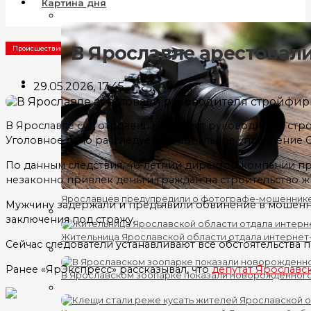
Картина дня
В Ярославле арестовал
Происшествия
29.05.2026, 17:45
В Ярославле суд отправил под арест руководителя стр
Уголовное дело расследует региональное управление С
По данным следствия, 46-летний директор компании пр
незаконно привлек деньги граждан на строительство жи
Ярославцев предупредили о фотографе-мошеннике
Мужчину задержали и предъявили обвинение в мошеннич
заключения под стражу.
Жительница Ярославской области отдала интернет
Сейчас следователи устанавливают все обстоятельств
Ранее «ЯрЭкспресс» рассказывал, что
депутат Ярославс
В Ярославском зоопарке показали новорожденног