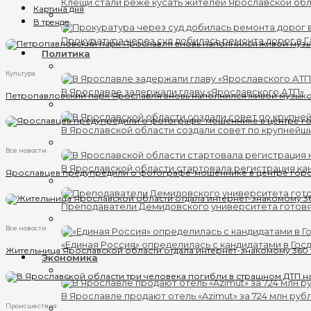
Клещи стали реже кусать жителей Ярославской об
Картина дня
В тренде
Прокуратура через суд добилась ремонта дорог в 
Политика
Культура
В Ярославле задержали главу «Ярославского АТП»
Петропавловский парк Ярославля вновь наполнился живой музык
В Ярославской области создали совет по крупнейш
Все новости
В Ярославской области стартовала регистрация кан
Ярославцев предупредили о фотографе-мошеннике в центре гор
Преподаватели Демидовского университета готов
Все новости
«Единая Россия» определилась с кандидатами в Гос
Жительница Ярославской области отдала интернет-знакомому 360
Экономика
В Ярославле продают отель «Azimut» за 724 млн руб
Происшествия