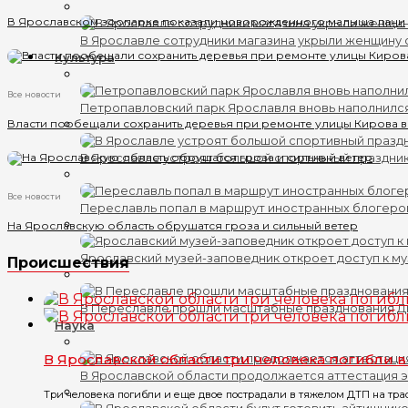
В Ярославском зоопарке показали новорожденного малыша лани
В Ярославле сотрудники магазина укрыли женщину 
Культура
Все новости
Петропавловский парк Ярославля вновь наполнилс
Власти пообещали сохранить деревья при ремонте улицы Кирова 
В Ярославле устроят большой спортивный праздни
Все новости
Переславль попал в маршрут иностранных блогеро
На Ярославскую область обрушатся гроза и сильный ветер
Ярославский музей-заповедник откроет доступ к му
Происшествия
В Переславле прошли масштабные празднования 
Наука
В Ярославской области три человека погибли 
В Ярославской области продолжается аттестация 
Три человека погибли и еще двое пострадали в тяжелом ДТП на трасс