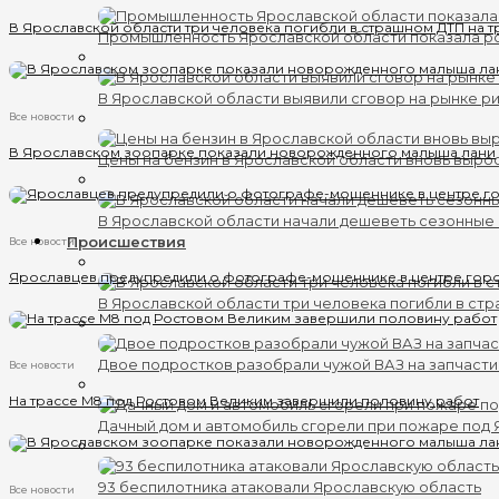
В Ярославской области три человека погибли в страшном ДТП на т
Промышленность Ярославской области показала ро
В Ярославской области выявили сговор на рынке ри
Все новости
В Ярославском зоопарке показали новорожденного малыша лани
Цены на бензин в Ярославской области вновь выро
В Ярославской области начали дешеветь сезонные
Происшествия
Все новости
Ярославцев предупредили о фотографе-мошеннике в центре гор
В Ярославской области три человека погибли в ст
Двое подростков разобрали чужой ВАЗ на запчаст
Все новости
На трассе М8 под Ростовом Великим завершили половину работ
Дачный дом и автомобиль сгорели при пожаре под
93 беспилотника атаковали Ярославскую область
Все новости