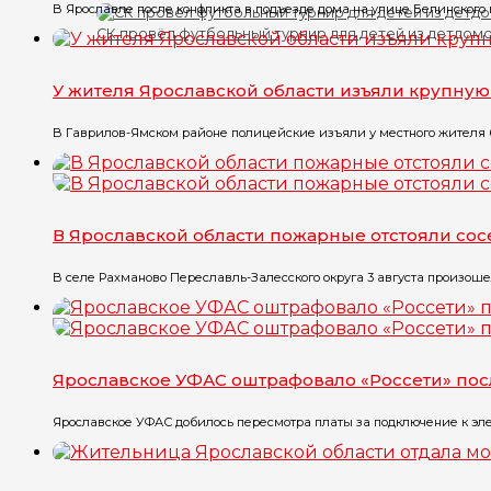
В Ярославле после конфликта в подъезде дома на улице Белинского в
СК провёл футбольный турнир для детей из детдом
У жителя Ярославской области изъяли крупну
В Гаврилов-Ямском районе полицейские изъяли у местного жителя бо
В Ярославской области пожарные отстояли со
В селе Рахманово Переславль-Залесского округа 3 августа произоше
Ярославское УФАС оштрафовало «Россети» по
Ярославское УФАС добилось пересмотра платы за подключение к эле