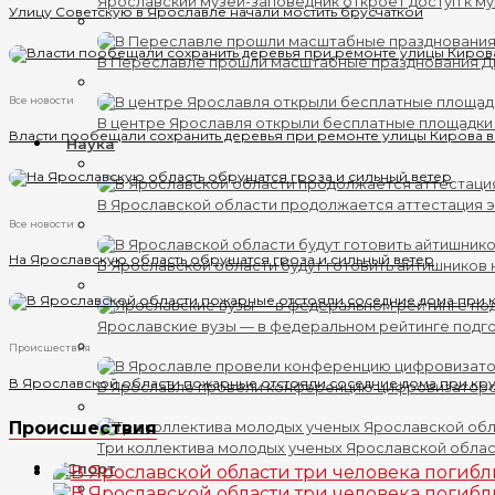
Ярославский музей-заповедник откроет доступ к му
Улицу Советскую в Ярославле начали мостить брусчаткой
В Переславле прошли масштабные празднования 
Все новости
В центре Ярославля открыли бесплатные площадки
Власти пообещали сохранить деревья при ремонте улицы Кирова 
Наука
В Ярославской области продолжается аттестация 
Все новости
На Ярославскую область обрушатся гроза и сильный ветер
В Ярославской области будут готовить айтишников
Ярославские вузы — в федеральном рейтинге подг
Происшествия
В Ярославской области пожарные отстояли соседние дома при кр
В Ярославле провели конференцию цифровизатор
Происшествия
Три коллектива молодых ученых Ярославской обла
Спорт