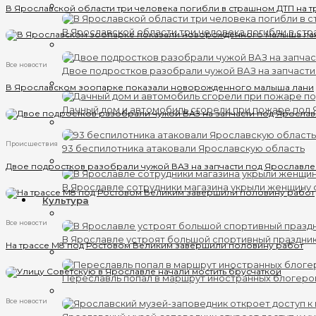
В Ярославской области три человека погибли в страшном ДТП на т
В Ярославской области три человека погибли в ст
Все новости
Двое подростков разобрали чужой ВАЗ на запчаст
В Ярославском зоопарке показали новорожденного малыша лани
Дачный дом и автомобиль сгорели при пожаре под
Происшествия
93 беспилотника атаковали Ярославскую область
Двое подростков разобрали чужой ВАЗ на запчасти под Ярославл
В Ярославле сотрудники магазина укрыли женщину 
Культура
Все новости
В Ярославле устроят большой спортивный праздни
На трассе М8 под Ростовом Великим завершили половину работ
Переславль попал в маршрут иностранных блогеро
Все новости