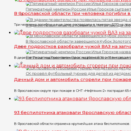
Пятикратный чемпион России Илья Горохов сыграет
В Ярославской области три человека погибли 
Три человека погибли и еще двое пострадали в тяжелом ДТП на трасс
В здании правительства появилась пятая звезда «Л
В Ярославской области завершился Кубок Золотого
Двое подростков разобрали чужой ВАЗ на запч
Пятикратный чемпион России Илья Горохов назвал 
В деревне Пенье под Ярославлем двое подростков 14 и 15 лет решили
СК провёл футбольный турнир для детей из детдом
Дачный дом и автомобиль сгорели при пожар
В Ярославском округе при пожаре в СНТ «Нефтяник-2» пострадал 65-
93 беспилотника атаковали Ярославскую облас
В Ярославской области отражена крупнейшая атака беспилотников. 