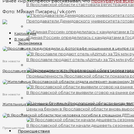
Ранее «ЯрЭкспресс» рассказывал, что
прокуратура вскр
В Ярославской области стартовала регистрация кан
Фото: Михаил Писарец / vk.com
Преподаватели Демидовского университета готов
Картина дня
«Единая Россия» определилась с кандидатами в Гос
В тренде
Экономика
В Ярославле продают отель «Azimut» за 724 млн руб
Все новости
Ярославцев предупредили о фотографе-мошеннике в центре гор
Промышленность Ярославской области показала ро
В Ярославской области выявили сговор на рынке ри
Все новости
Жительница Ярославской области отдала интернет-знакомому 360
Цены на бензин в Ярославской области вновь выро
В Ярославской области начали дешеветь сезонные
Происшествия
Происшествия