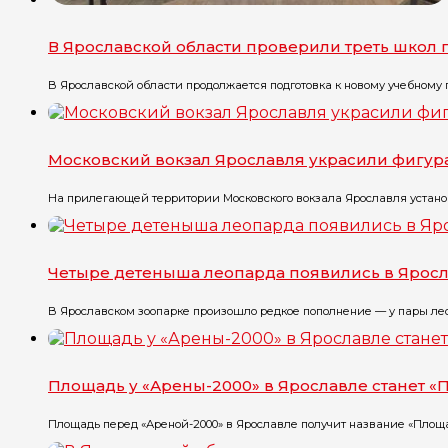
В Ярославской области проверили треть школ
В Ярославской области продолжается подготовка к новому учебному го
Московский вокзал Ярославля украсили фигу
На прилегающей территории Московского вокзала Ярославля установ
Четыре детеныша леопарда появились в Ярос
В Ярославском зоопарке произошло редкое пополнение — у пары лео
Площадь у «Арены-2000» в Ярославле станет 
Площадь перед «Ареной-2000» в Ярославле получит название «Площа