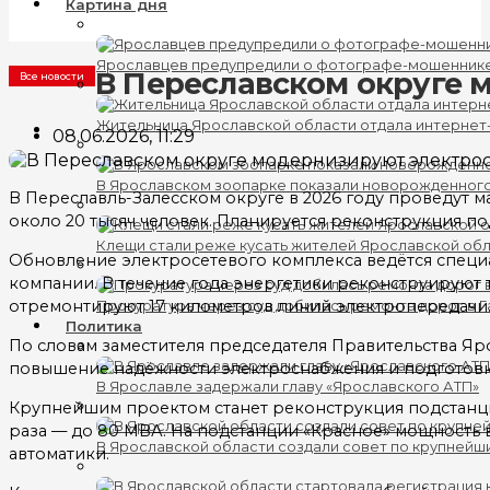
Картина дня
Ярославцев предупредили о фотографе-мошеннике
В Переславском округе 
Все новости
Жительница Ярославской области отдала интернет
08.06.2026, 11:29
В Ярославском зоопарке показали новорожденног
В Переславль-Залесском округе в 2026 году проведут 
около 20 тысяч человек. Планируется реконструкция п
Клещи стали реже кусать жителей Ярославской об
Обновление электросетевого комплекса ведётся специ
компании. В течение года энергетики реконструируют 
отремонтируют 17 километров линий электропередачи
Прокуратура через суд добилась ремонта дорог в 
Политика
По словам заместителя председателя Правительства Яр
повышение надёжности электроснабжения и подготовку
В Ярославле задержали главу «Ярославского АТП»
Крупнейшим проектом станет реконструкция подстанци
раза — до 80 МВА. На подстанции «Красное» мощность 
В Ярославской области создали совет по крупнейш
автоматики.