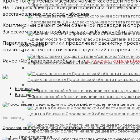
Кроме того, в лесных массивах на участках общей про
В Ярославской области стартовала регистрация кан
На 11 линиях электропередачи появится интеллектуаль
восстановления электроснабжения.
Преподаватели Демидовского университета готов
Комплексный ремонт сетей с заменой проводов и опор 
Залесском работы пройдут на улицах Кузнечной и Приш
«Единая Россия» определилась с кандидатами в Гос
Параллельно энергетики продолжают расчистку просек 
Экономика
снизить риск технологических нарушений во время не
Ранее «ЯрЭкспресс» сообщал, что
в Тутаеве потратят б
В Ярославле продают отель «Azimut» за 724 млн руб
Промышленность Ярославской области показала ро
Картина дня
В тренде
В Ярославской области выявили сговор на рынке ри
Цены на бензин в Ярославской области вновь выро
Все новости
Ярославцев предупредили о фотографе-мошеннике в центре гор
В Ярославской области начали дешеветь сезонные
Происшествия