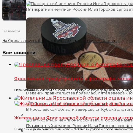
Пятикратный чемпион России Илья Горохов сыграет
Все новости
На Ярославскую область обрушатся гроза и сильный ветер
Все новости
Ярославцев предупредили о фотографе-мошен
Неожиданным счетом закончилась прогулка двух девушек по центру Я
В здании правительства появилась пятая звезда «Л
В Ярославской области завершился Кубок Золотого
Жительница Ярославской области отдала интер
Пятикратный чемпион России Илья Горохов назвал 
Жительница Рыбинска лишилась 360 тысяч рублей после знакомства 