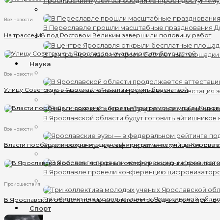
Ярославский музей-заповедник откроет доступ к му
Все новости
В Переславле прошли масштабные празднования 
На трассе М8 под Ростовом Великим завершили половину работ
В центре Ярославля открыли бесплатные площадки
Наука
Все новости
Улицу Советскую в Ярославле начали мостить брусчаткой
В Ярославской области продолжается аттестация 
В Ярославской области будут готовить айтишников
Все новости
Власти пообещали сохранить деревья при ремонте улицы Кирова 
Ярославские вузы — в федеральном рейтинге подг
В Ярославле провели конференцию цифровизатор
Происшествия
Три коллектива молодых ученых Ярославской обла
В Ярославской области пожарные отстояли соседние дома при кр
Спорт