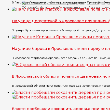
В Гаврилов-Яме отремонтировали дороги на улицах Почтовой и Севе
СК провёл футбольный турнир для детей из детдом
На улице Депутатской в Ярославле появились
В центре Ярославля продолжается благоустройство улицы Депутатско
На улице Кирова в Ярославле сняли первую пл
В Ярославле стартовал очередной этап создания единого пешеходного
В Ярославской области появятся два новых ис
В Ярославской области могут появиться еще два исторических посел
Власти пообещали сохранить деревья при рем