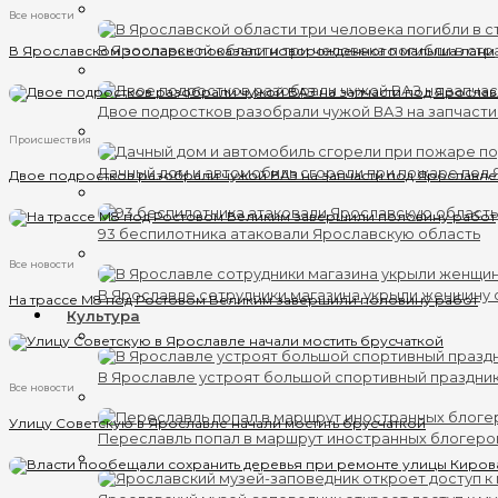
Все новости
В Ярославской области три человека погибли в ст
В Ярославском зоопарке показали новорожденного малыша лани
Двое подростков разобрали чужой ВАЗ на запчаст
Происшествия
Дачный дом и автомобиль сгорели при пожаре под
Двое подростков разобрали чужой ВАЗ на запчасти под Ярославл
93 беспилотника атаковали Ярославскую область
Все новости
В Ярославле сотрудники магазина укрыли женщину 
На трассе М8 под Ростовом Великим завершили половину работ
Культура
В Ярославле устроят большой спортивный праздни
Все новости
Улицу Советскую в Ярославле начали мостить брусчаткой
Переславль попал в маршрут иностранных блогеро