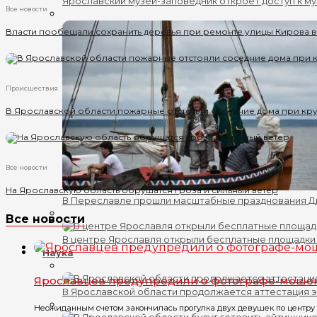
Ярославский музей-заповедник откроет доступ к му
Все новости
Власти пообещали сохранить деревья при ремонте улицы Кирова 
Происшествия
В Ярославской области пожарные отстояли соседние дома при кр
Все новости
На Ярославскую область обрушатся гроза и сильный ветер
В Переславле прошли масштабные празднования 
Все новости
В центре Ярославля открыли бесплатные площадки
Наука
Ярославцев предупредили о фотографе-мошен
В Ярославской области продолжается аттестация 
Неожиданным счетом закончилась прогулка двух девушек по центру Я