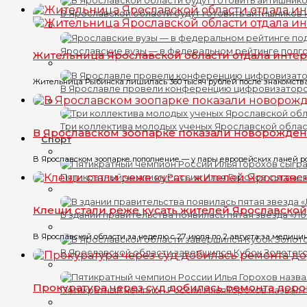
В Ярославской области будут готовить айтишников
Ярославские вузы — в федеральном рейтинге подг
Жительница Ярославской области отдала интер
Жительница Рыбинска лишилась 360 тысяч рублей после знакомства 
В Ярославле провели конференцию цифровизатор
Три коллектива молодых ученых Ярославской обла
В Ярославском зоопарке показали новорожде
Спорт
В Ярославском зоопарке пополнение — у пары европейских ланей р
Пятикратный чемпион России Илья Горохов сыграет
Клещи стали реже кусать жителей Ярославской
В здании правительства появилась пятая звезда «Л
В Ярославской области за неделю с 27 июля по 2 августа за медицин
В Ярославской области завершился Кубок Золотого
Прокуратура через суд добилась ремонта доро
Пятикратный чемпион России Илья Горохов назвал 