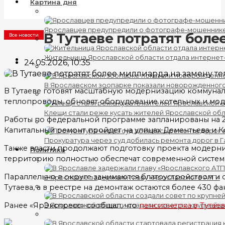
Картина дня
Ярославцев предупредили о фотографе-мошеннике
В Тутаеве потратят боле
Все новости
Жительница Ярославской области отдала интернет
24.05.2026, 10:35
В Ярославском зоопарке показали новорожденног
В Тутаеве готовят масштабную модернизацию коммунал
теплопроводы, обновят оборудование котельных и мод
Клещи стали реже кусать жителей Ярославской об
Работы по федеральной программе запланированы на 202
Капитальный ремонт пройдет на улицах Дементьева и 
Прокуратура через суд добилась ремонта дорог в 
Также власти продолжают подготовку проекта модерниз
Политика
территорию полностью обеспечат современной систем
Параллельно в округе занимаются благоустройством и 
В Ярославле задержали главу «Ярославского АТП»
Тутаева, а в реестре на демонтаж остаются более 430 ф
Ранее «ЯрЭкспресс» сообщал, что
пенсионерка в Тутаев
В Ярославской области создали совет по крупнейш