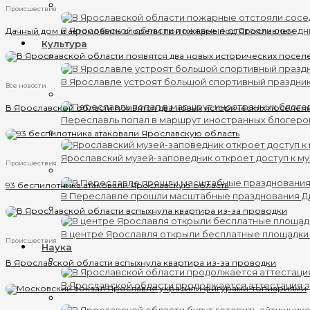
Происшествия
Дачный дом и автомобиль сгорели при пожаре под Ярославлем
В Ярославской области пожарные отстояли соседн
Культура
В Ярославле устроят большой спортивный праздни
Все новости
В Ярославской области появятся два новых исторических поселен
Переславль попал в маршрут иностранных блогеро
Ярославский музей-заповедник откроет доступ к му
Происшествия
93 беспилотника атаковали Ярославскую область
В Переславле прошли масштабные празднования 
В центре Ярославля открыли бесплатные площадки
Происшествия
Наука
В Ярославской области вспыхнула квартира из-за проводки
В Ярославской области продолжается аттестация 