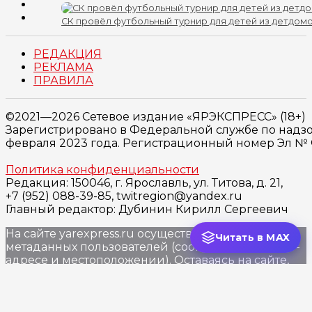
СК провёл футбольный турнир для детей из детдом
РЕДАКЦИЯ
РЕКЛАМА
ПРАВИЛА
©2021—2026 Сетевое издание «ЯРЭКСПРЕСС» (18+)
Зарегистрировано в Федеральной службе по надзо
февраля 2023 года. Регистрационный номер Эл № ФС
Политика конфиденциальности
Редакция: 150046, г. Ярославль, ул. Титова, д. 21,
+7 (952) 088-39-85, twitregion@yandex.ru
Главный редактор: Дубинин Кирилл Сергеевич
На сайте yarexpress.ru осуществляется сбор
Читать в MAX
метаданных пользователей (cookie, данные об IP -
адресе и местоположении). Оставаясь на сайте,
Вы подтверждаете свое согласие на обработку
этих персональных данных c использованием
метрических программ «Яндекс.Метрика»,