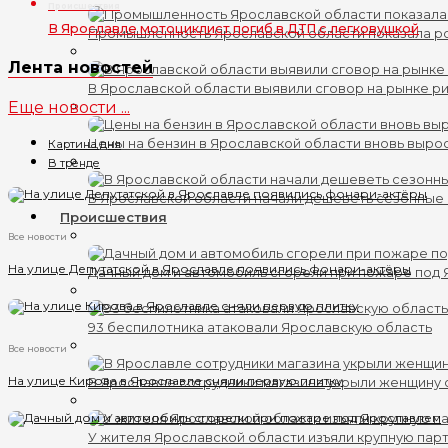
Происшествия
В Ярославле мотоциклист погиб в ДТП с легковушкой
Промышленность Ярославской области показала ро
Лента новостей
В Ярославской области выявили сговор на рынке ри
Еще новости ...
Цены на бензин в Ярославской области вновь выро
Картина дня
В тренде
В Ярославской области начали дешеветь сезонные
Происшествия
Все новости
На улице Депутатской в Ярославле появились фонари-актёры
Дачный дом и автомобиль сгорели при пожаре под
93 беспилотника атаковали Ярославскую область
Все новости
На улице Кирова в Ярославле сняли первую плитку
В Ярославле сотрудники магазина укрыли женщину 
У жителя Ярославской области изъяли крупную пар