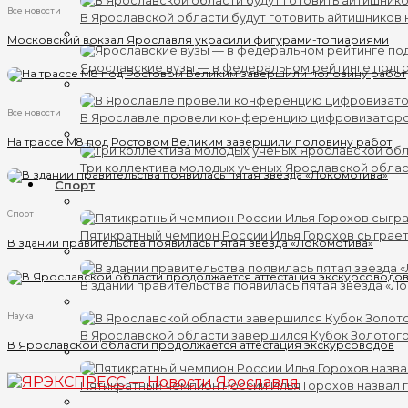
Все новости
В Ярославской области будут готовить айтишников
Московский вокзал Ярославля украсили фигурами-топиариями
Ярославские вузы — в федеральном рейтинге подг
Все новости
В Ярославле провели конференцию цифровизатор
На трассе М8 под Ростовом Великим завершили половину работ
Три коллектива молодых ученых Ярославской обла
Спорт
Спорт
Пятикратный чемпион России Илья Горохов сыграет
В здании правительства появилась пятая звезда «Локомотива»
В здании правительства появилась пятая звезда «Л
Наука
В Ярославской области завершился Кубок Золотого
В Ярославской области продолжается аттестация экскурсоводов
Пятикратный чемпион России Илья Горохов назвал 