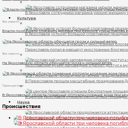
В Ярославле сотрудники магазина укрыли женщину 
Культура
Все новости
Власти пообещали сохранить деревья при ремонте улицы Кирова 
В Ярославле устроят большой спортивный праздни
Переславль попал в маршрут иностранных блогеро
Все новости
На Ярославскую область обрушатся гроза и сильный ветер
Ярославский музей-заповедник откроет доступ к му
В Переславле прошли масштабные празднования 
Происшествия
В Ярославской области пожарные отстояли соседние дома при кр
В центре Ярославля открыли бесплатные площадки
Наука
Происшествия
В Ярославской области продолжается аттестация 