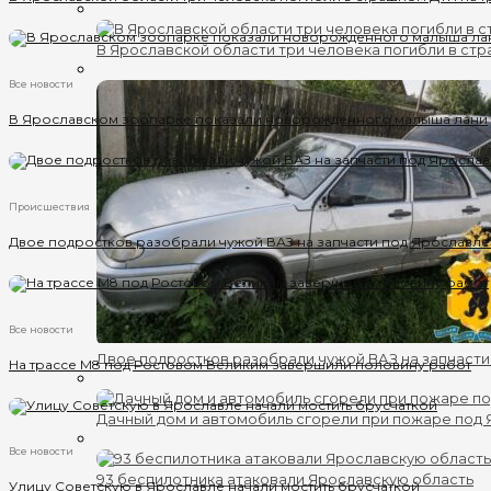
В Ярославской области три человека погибли в ст
Все новости
В Ярославском зоопарке показали новорожденного малыша лани
Происшествия
Двое подростков разобрали чужой ВАЗ на запчасти под Ярославл
Все новости
Двое подростков разобрали чужой ВАЗ на запчаст
На трассе М8 под Ростовом Великим завершили половину работ
Дачный дом и автомобиль сгорели при пожаре под
Все новости
93 беспилотника атаковали Ярославскую область
Улицу Советскую в Ярославле начали мостить брусчаткой