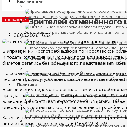
Картина дня
Ярославцев предупредили о фотографе-мошеннике
Зрителей отменённого 
Происшествия
Жительница Ярославской области отдала интернет
06.03.2026, 16:32
В Ярославском зоопарке показали новорожденног
В Управлении Роспотребнадзора по Ярославской обла
и подать коллективный иск. Как пояснили в ведомстве
билетов остались без обещанного представления и без 
Клещи стали реже кусать жителей Ярославской об
По словам специалистов Роспотребнадзора, зрители уж
неоказанную услугу. Однако, как отмечается, в добров
Прокуратура через суд добилась ремонта дорог в 
Политика
В связи с этим ведомство решило помочь потребителям
предлагают присоединиться к групповому иску. Для это
В Ярославле задержали главу «Ярославского АТП»
возврате средств и подтверждение её отправки. Такж
оператором, копия паспорта и заявление с просьбой 
В Ярославской области создали совет по крупнейш
Как уточнили в Роспотребнадзоре, заявления принимают
линию ведомства по телефону 8 (4852) 73-81-39.