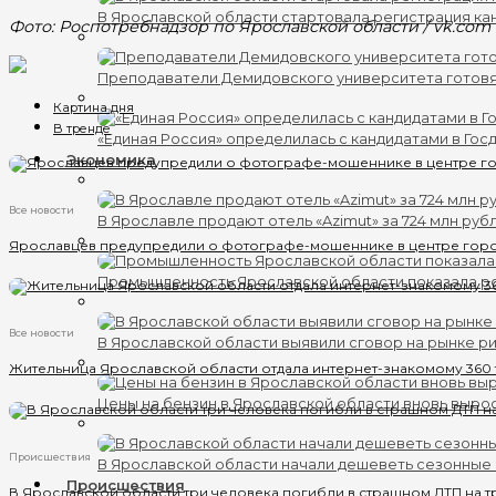
В Ярославской области стартовала регистрация кан
Фото: Роспотребнадзор по Ярославской области / vk.com
Преподаватели Демидовского университета готов
Картина дня
В тренде
«Единая Россия» определилась с кандидатами в Гос
Экономика
Все новости
В Ярославле продают отель «Azimut» за 724 млн руб
Ярославцев предупредили о фотографе-мошеннике в центре гор
Промышленность Ярославской области показала ро
Все новости
В Ярославской области выявили сговор на рынке ри
Жительница Ярославской области отдала интернет-знакомому 360
Цены на бензин в Ярославской области вновь выро
Происшествия
В Ярославской области начали дешеветь сезонные
Происшествия
В Ярославской области три человека погибли в страшном ДТП на т