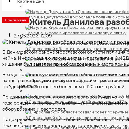
Картина дня
На улице Депутатской в Ярославле появились фона
Житель Данилова разоб
Происшествия
На улице Кирова в Ярославле сняли первую плитку
27.05.2026, 12:09
В Ярославской области появятся два новых истори
В Даниловском районе Ярославской области полиция р
найма. Информация о происшествии поступила в ОМВД
хищения был выявлен при обследовании жилого помеще
Власти пообещали сохранить деревья при ремонте
В ходе проверки установлено, что в квартире имелся с
ванне, раковине, унитазе, кухонной мойке, смесителях,
На Ярославскую область обрушатся гроза и сильны
Политика
предварительно оценен более чем в 120 тысяч рублей.
По данным следствия, уголовное дело возбуждено по п. 
В Ярославле задержали главу «Ярославского АТП»
года рождения, который являлся нанимателем данной к
оборудование и распродал.
В Ярославской области создали совет по крупнейш
Подозреваемый дал признательные показания и написал
Расследование уголовного дела продолжается, устанав