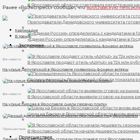
В Ярославской области стартовала регистрация кан
Ранее «ЯрЭкспресс» сообщал, что
ярославскую пенсионе
Преподаватели Демидовского университета готов
Картина дня
В тренде
«Единая Россия» определилась с кандидатами в Гос
Экономика
Все новости
В Ярославле продают отель «Azimut» за 724 млн руб
На улице Депутатской в Ярославле появились фонари-актёры
Промышленность Ярославской области показала ро
Все новости
В Ярославской области выявили сговор на рынке ри
На улице Кирова в Ярославле сняли первую плитку
Цены на бензин в Ярославской области вновь выро
Происшествия
В Ярославской области начали дешеветь сезонные
Происшествия
Дачный дом и автомобиль сгорели при пожаре под Ярославлем