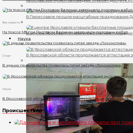
Ярославский музей-заповедник откроет доступ к му
В Переславле прошли масштабные празднования 
Все новости
На трассе М8 под Ростовом Великим завершили половину работ
В центре Ярославля открыли бесплатные площадки
Наука
В Ярославской области продолжается аттестация 
Спорт
В здании правительства появилась пятая звезда «Локомотива»
Наука
В Ярославской области продолжается аттестация экскурсоводов
Происшествия