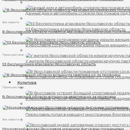
Дачный дом и автомобиль сгорели при пожаре под
Все новости
93 беспилотника атаковали Ярославскую область
В Ярославской области появятся два новых исторических поселен
В Ярославле сотрудники магазина укрыли женщину 
Происшествия
У жителя Ярославской области изъяли крупную пар
93 беспилотника атаковали Ярославскую область
В Ярославской области пожарные отстояли соседн
Культура
Происшествия
В Ярославской области вспыхнула квартира из-за проводки
В Ярославле устроят большой спортивный праздни
Переславль попал в маршрут иностранных блогеро
Все новости
Московский вокзал Ярославля украсили фигурами-топиариями