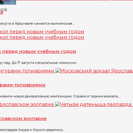
омов
ва
вгуста в Ярославле начнется комплексное...
ол перед новым учебным годом
 году. До 17 августа специальные комиссии...
урами-топиариями
овили новую декоративную композицию. Справа от здания вокзала,...
славском зоопарке
еопардов Амура и Баунти родились...