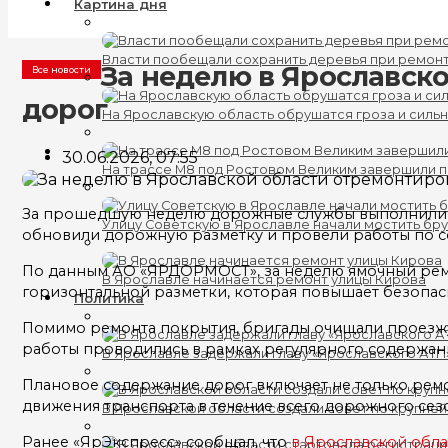
Картина дня
Власти пообещали сохранить деревья при ремонт
За неделю в Ярославск
Все новости
дорог
На Ярославскую область обрушатся гроза и силь
30.06.2026, 07:55
На трассе М8 под Ростовом Великим завершили 
За прошедшую неделю дорожные службы выполнили пл
Улицу Советскую в Ярославле начали мостить бр
обновили дорожную разметку и провели работы по 
По данным АО «ЯРДОРМОСТ», за неделю ямочный ремо
В Ярославле начинается ремонт улицы Кирова
горизонтальной разметки, которая повышает безопас
Политика
Помимо ремонта покрытия, бригады очищали проезжую
работы проводились в рамках регулярного содержан
В Ярославле задержали главу «Ярославского АТП
Плановое содержание дорог включает не только рем
движения транспорта в течение всего дорожного сез
В Ярославской области создали совет по крупне
Ранее «ЯрЭкспресс» сообщал, что
в Ярославской обла