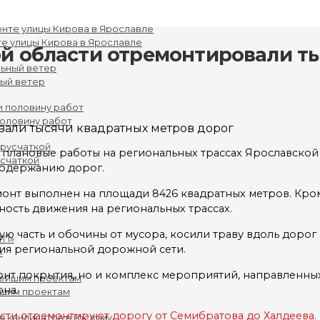
е улицы Кирова в Ярославле
ой области отремонтировали т
ный ветер
половину работ
ановые работы на региональных трассах Ярославской о
усчаткой
содержанию дорог.
нт выполнен на площади 8426 квадратных метров. Кром
ность движения на региональных трассах.
 часть и обочины от мусора, косили траву вдоль дорог
ия региональной дорожной сети.
»
онт покрытия, но и комплекс мероприятий, направленны
она.
йшим проектам
сти отремонтируют дорогу от Семибратова до Халдеева.