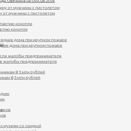
нды Овечкина на OviCup 2026
у от мужчины с пистолетом
артию конопли
дние дома при крупном пожаре
ле жалобы предпринимателя
кам 8,5 млн рублей
ник
ров