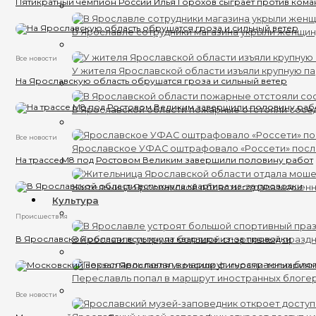
Пятикратный чемпион России Илья Горохов сыграет против кома
В Ярославле сотрудники магазина укрыли женщин
Все новости
У жителя Ярославской области изъяли крупную п
На Ярославскую область обрушатся гроза и сильный ветер
В Ярославской области пожарные отстояли сосе
Все новости
Ярославское УФАС оштрафовало «Россети» пос
На трассе М8 под Ростовом Великим завершили половину работ
Жительница Ярославской области отдала мошенни
Культура
Происшествия
В Ярославской области вспыхнула квартира из-за проводки
В Ярославле устроят большой спортивный празд
Переславль попал в маршрут иностранных блоге
Все новости