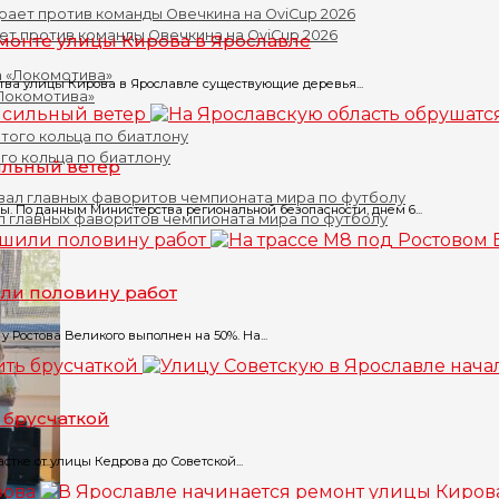
ет против команды Овечкина на OviCup 2026
монте улицы Кирова в Ярославле
ства улицы Кирова в Ярославле существующие деревья...
«Локомотива»
го кольца по биатлону
ильный ветер
 По данным Министерства региональной безопасности, днем 6...
л главных фаворитов чемпионата мира по футболу
ли половину работ
 Ростова Великого выполнен на 50%. На...
 брусчаткой
тке от улицы Кедрова до Советской...