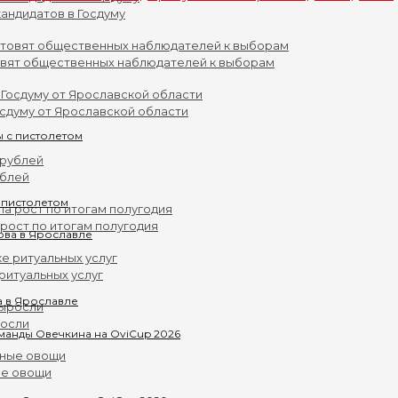
андидатов в Госдуму
овят общественных наблюдателей к выборам
осдуму от Ярославской области
ублей
 пистолетом
рост по итогам полугодия
ритуальных услуг
а в Ярославле
росли
ые овощи