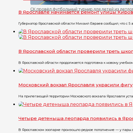
СК провёл футбольный турнир для детей из детд
В Ярославле начинается ремонт улицы Киро
Губернатор Ярославской области Михаил Евраев сообщил, что с 5 а
В Ярославской области проверили треть шк
В Ярославской области продолжается подготовка к новому учебному
Московский вокзал Ярославля украсили фиг
На прилегающей территории Московского вокзала Ярославля устан
Четыре детеныша леопарда появились в Яро
В Ярославском зоопарке произошло редкое пополнение — у пары л