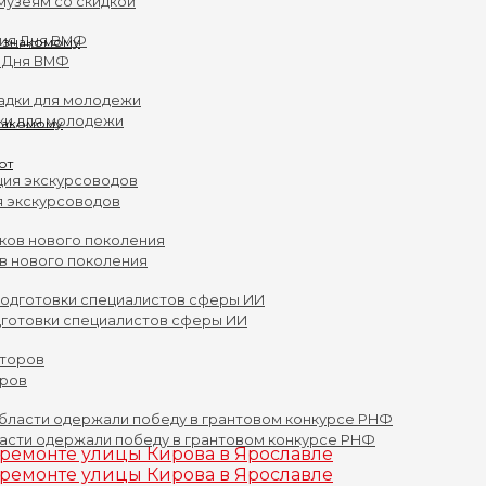
музеям со скидкой
 Дня ВМФ
ки для молодежи
знакомому
я экскурсоводов
ов нового поколения
дготовки специалистов сферы ИИ
оров
асти одержали победу в грантовом конкурсе РНФ