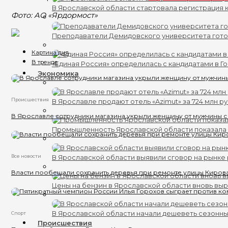
В Ярославской области стартовала регистрация к
Фото: АО «Ярдормост»
Преподаватели Демидовского университета гот
Картина дня
В тренде
«Единая Россия» определилась с кандидатами в Г
Экономика
Происшествия
В Ярославле продают отель «Azimut» за 724 млн р
В Ярославле сотрудники магазина укрыли женщину от мужчины с
Промышленность Ярославской области показала 
Все новости
В Ярославской области выявили сговор на рынке 
Власти пообещали сохранить деревья при ремонте улицы Киров
Цены на бензин в Ярославской области вновь вы
В Ярославской области начали дешеветь сезонн
Спорт
Происшествия