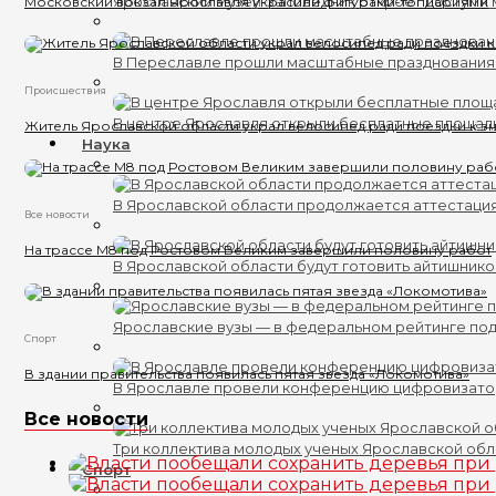
Ярославский музей-заповедник откроет доступ к 
Московский вокзал Ярославля украсили фигурами-топиариями
В Переславле прошли масштабные празднования
Происшествия
В центре Ярославля открыли бесплатные площад
Житель Ярославской области украл велосипед ради поездки к 
Наука
В Ярославской области продолжается аттестаци
Все новости
На трассе М8 под Ростовом Великим завершили половину работ
В Ярославской области будут готовить айтишник
Ярославские вузы — в федеральном рейтинге по
Спорт
В здании правительства появилась пятая звезда «Локомотива»
В Ярославле провели конференцию цифровизат
Все новости
Три коллектива молодых ученых Ярославской обл
Спорт