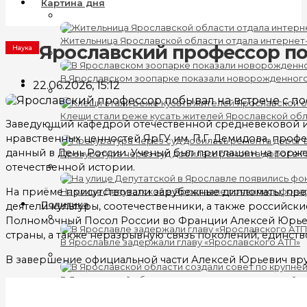
Картина дня
Жительница Ярославской области отдала интернет
Ярославский профессор по
Наука
В Ярославском зоопарке показали новорожденног
22.06.2026, 15:12
Клещи стали реже кусать жителей Ярославской об
Заведующий кафедрой отечественной средневековой и
нравственных ценностей ЯрГУ им. П.Г. Демидова, про
данный в День России. Ученый был приглашен на торже
Прокуратура через суд добилась ремонта дорог в 
отечественной истории.
На приёме присутствовали зарубежные дипломаты, пре
На улице Депутатской в Ярославле появились фона
Политика
деятели культуры, соотечественники, а также российс
Полномочный Посол России во Франции Алексей Юрьеви
страны, а также неразрывную связь поколений, единс
В Ярославле задержали главу «Ярославского АТП»
В завершение официальной части Алексей Юрьевич вру
В Ярославской области создали совет по крупнейш