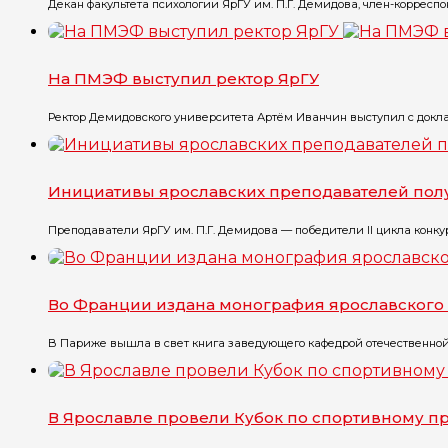
Декан факультета психологии ЯрГУ им. П.Г. Демидова, член-корресп
На ПМЭФ выступил ректор ЯрГУ
Ректор Демидовского университета Артём Иванчин выступил с докла
Инициативы ярославских преподавателей полу
Преподаватели ЯрГУ им. П.Г. Демидова — победители II цикла конку
Во Франции издана монография ярославского
В Париже вышла в свет книга заведующего кафедрой отечественной 
В Ярославле провели Кубок по спортивному 