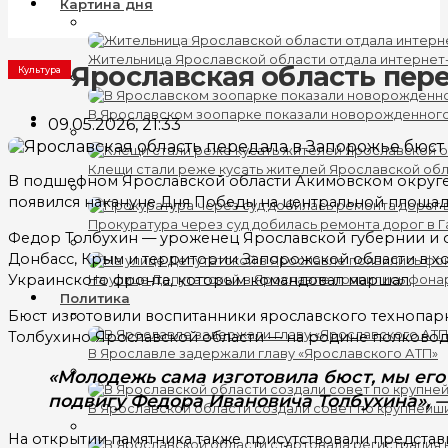
Картина дня
Жительница Ярославской области отдала интернет
Ярославская область пер
Культура
В Ярославском зоопарке показали новорожденног
09.05.2026, 21:33
Клещи стали реже кусать жителей Ярославской об
В подшефном Ярославской области Акимовском округе
появился накануне Дня Победы на центральной площа
Прокуратура через суд добилась ремонта дорог в 
Федор Толбухин — уроженец Ярославской губернии и о
Донбасс, Крым и территории Запорожской области в хо
Украинского фронта, которым командовал маршал.
На улице Депутатской в Ярославле появились фона
Политика
Бюст изготовили воспитанники ярославского технопарка
Толбухино Ярославской области — на родине полководц
В Ярославле задержали главу «Ярославского АТП»
«Молодежь сама изготовила бюст, мы его 
подвигу Федора Ивановича Толбухина», 
В Ярославской области создали совет по крупнейш
На открытии памятника также присутствовали предста