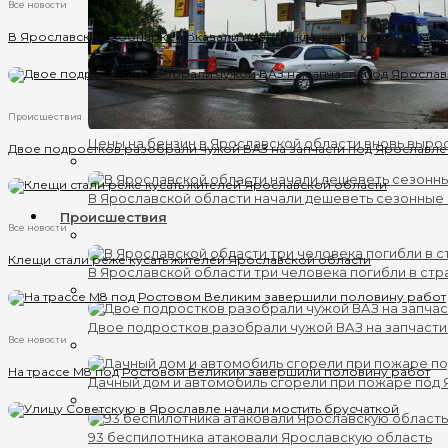
Все новости
В Ярославском зоопарке показали новорожденного малыша лани
Происшествия
Цены на бензин в Ярославской области вновь выро
Двое подростков разобрали чужой ВАЗ на запчасти под Ярославл
В Ярославской области начали дешеветь сезонные
Происшествия
Все новости
Клещи стали реже кусать жителей Ярославской области
В Ярославской области три человека погибли в ст
Двое подростков разобрали чужой ВАЗ на запчаст
Все новости
На трассе М8 под Ростовом Великим завершили половину работ
Дачный дом и автомобиль сгорели при пожаре под
93 беспилотника атаковали Ярославскую область