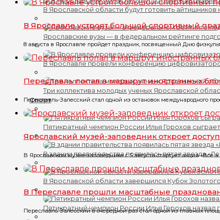
В Ярославской области будут готовить айтишников
В Ярославле устроят большой спортивный пра
Ярославские вузы — в федеральном рейтинге подг
8 августа в Ярославле пройдет праздник, посвященный Дню физкульт
В Ярославле провели конференцию цифровизатор
Переславль попал в маршрут иностранных бло
Три коллектива молодых ученых Ярославской обла
Спорт
Переславль-Залесский стал одной из остановок международного прое
Пятикратный чемпион России Илья Горохов сыграет
Ярославский музей-заповедник откроет доступ
В здании правительства появилась пятая звезда «Л
В Ярославском музее-заповеднике с 5 августа стартует акция «Все в 
В Ярославской области завершился Кубок Золотого
В Переславле прошли масштабные празднова
Пятикратный чемпион России Илья Горохов назвал 
Переславль-Залесский в очередной раз стал одной из главных площа