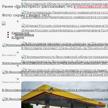
В Ярославской области стартовала регистрация кан
Ранее «ЯрЭкспресс» рассказывал, что
в Ярославской об
Фото: скрин с видео ТАСС
Преподаватели Демидовского университета готов
«Единая Россия» определилась с кандидатами в Гос
Картина дня
Экономика
В тренде
В Ярославле продают отель «Azimut» за 724 млн руб
Все новости
Промышленность Ярославской области показала ро
Жительница Ярославской области отдала интернет-знакомому 360
В Ярославской области выявили сговор на рынке ри
Происшествия
В Ярославской области три человека погибли в страшном ДТП на т