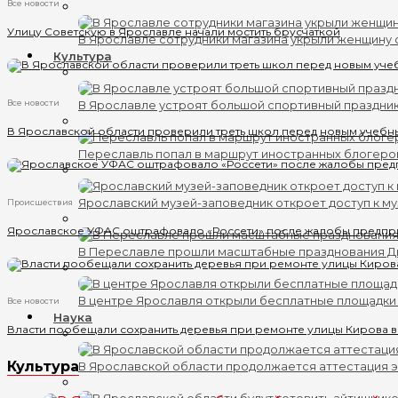
Все новости
Улицу Советскую в Ярославле начали мостить брусчаткой
В Ярославле сотрудники магазина укрыли женщину 
Культура
Все новости
В Ярославле устроят большой спортивный праздни
В Ярославской области проверили треть школ перед новым учебн
Переславль попал в маршрут иностранных блогеро
Ярославский музей-заповедник откроет доступ к му
Происшествия
Ярославское УФАС оштрафовало «Россети» после жалобы предпр
В Переславле прошли масштабные празднования 
В центре Ярославля открыли бесплатные площадки
Все новости
Наука
Власти пообещали сохранить деревья при ремонте улицы Кирова 
Культура
В Ярославской области продолжается аттестация 