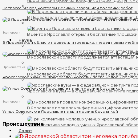
Ярославский музей-заповедник откроет доступ к му
На трассе М8 под Ростовом Великим завершили половину работ
В Переславле прошли масштабные празднования 
Все новости
В центре Ярославля открыли бесплатные площадки
Наука
В Ярославской области проверили треть школ перед новым учебн
В Ярославской области продолжается аттестация 
Происшествия
В Ярославской области будут готовить айтишников
Ярославское УФАС оштрафовало «Россети» после жалобы предпр
Ярославские вузы — в федеральном рейтинге подг
Все новости
В Ярославле провели конференцию цифровизатор
Улицу Советскую в Ярославле начали мостить брусчаткой
Происшествия
Три коллектива молодых ученых Ярославской обла
Спорт