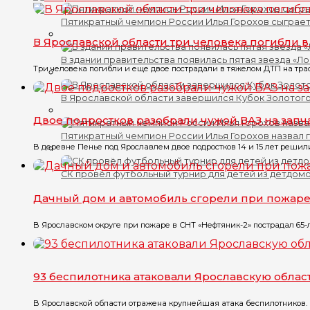
Пятикратный чемпион России Илья Горохов сыграет
В Ярославской области три человека погибли 
В здании правительства появилась пятая звезда «Л
Три человека погибли и еще двое пострадали в тяжелом ДТП на трасс
В Ярославской области завершился Кубок Золотого
Двое подростков разобрали чужой ВАЗ на запч
Пятикратный чемпион России Илья Горохов назвал 
В деревне Пенье под Ярославлем двое подростков 14 и 15 лет решили
СК провёл футбольный турнир для детей из детдом
Дачный дом и автомобиль сгорели при пожар
В Ярославском округе при пожаре в СНТ «Нефтяник-2» пострадал 65-
93 беспилотника атаковали Ярославскую облас
В Ярославской области отражена крупнейшая атака беспилотников. 