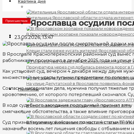
Картина дня
Жительница Ярославской области отдала интернет
Ярославца осудили пос
Происшествия
В Ярославском зоопарке показали новорожденног
23.05.2026, 13:47
Клещи стали реже кусать жителей Ярославской об
В Ярославле Красноперекопский районный суд вынес 
работниками произошел в декабре 2025 года на улице 
Прокуратура через суд добилась ремонта дорог в 
Как установил суд, вечером 4 декабря между двумя му
множественные удары тупыми предметами по голове, ше
На улице Депутатской в Ярославле появились фона
Согласно материалам дела, мужчина получил тяжелые т
Политика
кровотечению, от которого потерпевший скончался. Су
В ходе судебного заседания подсудимый признал вину и
В Ярославле задержали главу «Ярославского АТП»
смягчающие обстоятельства, а также влияние приговора
Суд признал мужчину виновным по части 4 статьи 111 
В Ярославской области создали совет по крупнейш
назначили восемь лет лишения свободы с отбыванием н