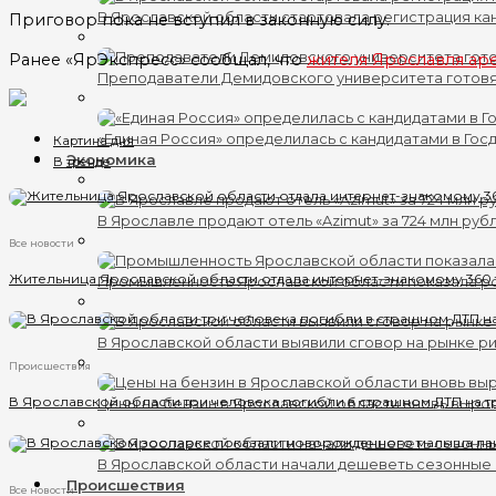
В Ярославской области стартовала регистрация кан
Приговор пока не вступил в законную силу.
Ранее «ЯрЭкспресс» сообщал, что
жителя Ярославля аре
Преподаватели Демидовского университета готов
«Единая Россия» определилась с кандидатами в Гос
Картина дня
Экономика
В тренде
В Ярославле продают отель «Azimut» за 724 млн руб
Все новости
Жительница Ярославской области отдала интернет-знакомому 360
Промышленность Ярославской области показала ро
В Ярославской области выявили сговор на рынке ри
Происшествия
В Ярославской области три человека погибли в страшном ДТП на т
Цены на бензин в Ярославской области вновь выро
В Ярославской области начали дешеветь сезонные
Происшествия
Все новости