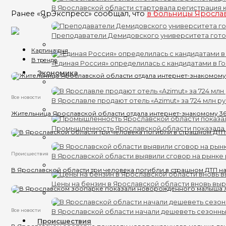
В Ярославской области стартовала регистрация к
Ранее «ЯрЭкспресс» сообщал, что
в больницы Яросла
Преподаватели Демидовского университета гот
Картина дня
В тренде
«Единая Россия» определилась с кандидатами в Г
Экономика
Все новости
В Ярославле продают отель «Azimut» за 724 млн р
Жительница Ярославской области отдала интернет-знакомому 36
Промышленность Ярославской области показала 
Происшествия
В Ярославской области выявили сговор на рынке 
В Ярославской области три человека погибли в страшном ДТП на
Цены на бензин в Ярославской области вновь вы
Все новости
В Ярославской области начали дешеветь сезонн
Происшествия