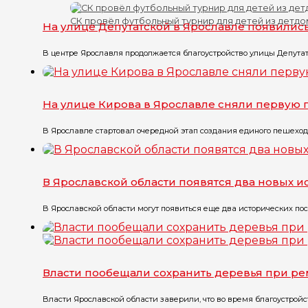
СК провёл футбольный турнир для детей из детд
На улице Депутатской в Ярославле появилис
В центре Ярославля продолжается благоустройство улицы Депутатс
На улице Кирова в Ярославле сняли первую 
В Ярославле стартовал очередной этап создания единого пешеходн
В Ярославской области появятся два новых 
В Ярославской области могут появиться еще два исторических пос
Власти пообещали сохранить деревья при ре
Власти Ярославской области заверили, что во время благоустрой