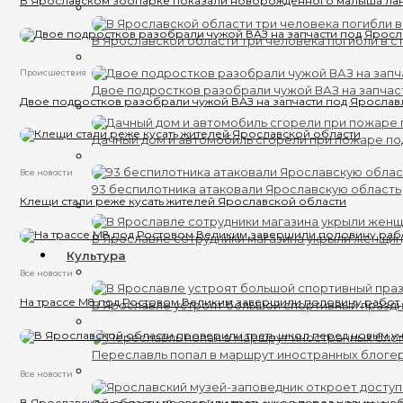
В Ярославском зоопарке показали новорожденного малыша ла
В Ярославской области три человека погибли в с
Происшествия
Двое подростков разобрали чужой ВАЗ на запчас
Двое подростков разобрали чужой ВАЗ на запчасти под Яросла
Дачный дом и автомобиль сгорели при пожаре п
Все новости
93 беспилотника атаковали Ярославскую область
Клещи стали реже кусать жителей Ярославской области
В Ярославле сотрудники магазина укрыли женщин
Культура
Все новости
На трассе М8 под Ростовом Великим завершили половину работ
В Ярославле устроят большой спортивный празд
Переславль попал в маршрут иностранных блоге
Все новости
В Ярославской области проверили треть школ перед новым уче