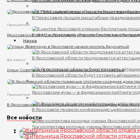
Ярославский музей-заповедник откроет доступ к 
В Переславле прошли масштабные празднования
Происшествия
В центре Ярославля открыли бесплатные площад
Ярославское УФАС оштрафовало «Россети» после жалобы пред
Наука
В Ярославской области продолжается аттестаци
Все новости
Улицу Советскую в Ярославле начали мостить брусчаткой
В Ярославской области будут готовить айтишник
Ярославские вузы — в федеральном рейтинге по
Происшествия
В Ярославской области пожарные отстояли соседние дома при 
В Ярославле провели конференцию цифровизат
Все новости
Три коллектива молодых ученых Ярославской обл
Спорт