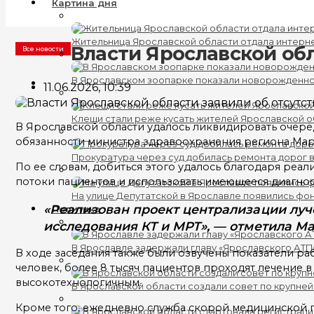
Картина дня
Жительница Ярославской области отдала интерн
Власти Ярославской обл
Все новости
В Ярославском зоопарке показали новорожденно
11.06.2026, 10:39
Клещи стали реже кусать жителей Ярославской о
В Ярославской области удалось ликвидировать очер
обязанности министра здравоохранения региона Мар
Прокуратура через суд добилась ремонта дорог 
По ее словам, добиться этого удалось благодаря реа
потоки пациентов и использовать имеющееся диагно
На улице Депутатской в Ярославле появились фо
«Реализован проект централизации луч
Политика
исследования КТ и МРТ», — отметила М
В Ярославле задержали главу «Ярославского АТП
В ходе заседания также были озвучены показатели р
человек, более 8 тысяч пациентов проходят лечение 
высокотехнологичным.
В Ярославской области создали совет по крупне
Кроме того, ежедневно служба скорой медицинской п