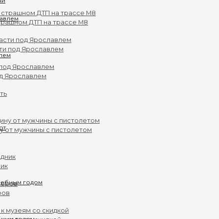
ни
трашном ДТП на трассе М8
ти под Ярославлем
влем
од Ярославлем
у от мужчины с пистолетом
ник
ров
бным годом