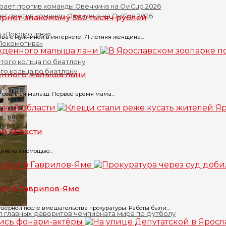
ет против команды Овечкина на OviCup 2026
ернет-знакомому 360 тысяч рублей
а с мужчиной в интернете. 71-летняя женщина...
«Локомотива»
го кольца по биатлону
енного малыша лани
 родился малыш. Первое время мама...
ой области
инской помощью...
рог в Гаврилов-Яме
верной после вмешательства прокуратуры. Работы были...
л главных фаворитов чемпионата мира по футболу