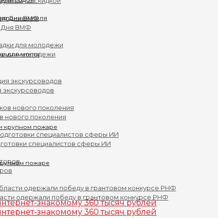
музеям со скидкой
 Дня ВМФ
ки для молодежи
принимателя
я экскурсоводов
ов нового поколения
дготовки специалистов сферы ИИ
крупном пожаре
оров
асти одержали победу в грантовом конкурсе РНФ