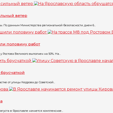
ильный ветер
 По данным Министерства региональной безопасности, днем 6...
ли половину работ
 Ростова Великого выполнен на 50%. На...
 брусчаткой
тке от улицы Кедрова до Советской...
ва
вгуста в Ярославле начнется комплексное...