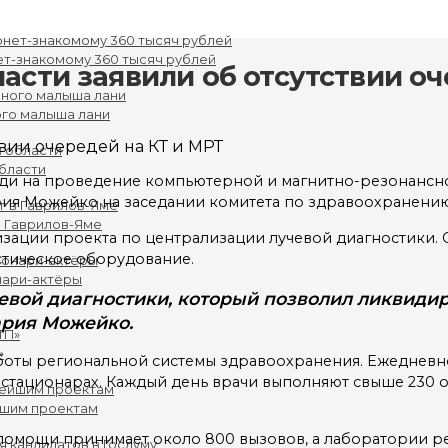
ет-знакомому 360 тысяч рублей
асти заявили об отсутствии оч
го малыша лани
бласти
еди на проведение компьютерной и магнитно-резонанс
ия Можейко на заседании комитета по здравоохранению
в Гаврилов-Яме
лизации проекта по централизации лучевой диагностики.
стическое оборудование.
нари-актёры
евой диагностики, который позволил ликвиди
ария Можейко.
»
аботы региональной системы здравоохранения. Ежедневн
в стационарах. Каждый день врачи выполняют свыше 230 о
йшим проектам
омощи принимает около 800 вызовов, а лаборатории рег