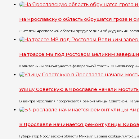
На Ярославскую область обрушатся гроза и с
Жителей Ярославской области предупредили об ухудшении погоды.
На трассе М8 под Ростовом Великим заверши
Капитальный ремонт участка федеральной трассы М8 «Холмогоры» у
Улицу Советскую в Ярославле начали мостить
В центре Ярославля продолжается ремонт улицы Советской. На учас
В Ярославле начинается ремонт улицы Киро
Губернатор Ярославской области Михаил Евраев сообщил, что с 5 а