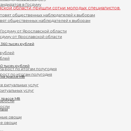
андидатов в Госдуму
вской области пришли сотни молодых специалистов.
овят общественных наблюдателей к выборам
осдуму от Ярославской области
ублей
0 тысяч рублей
рост по итогам полугодия
ритуальных услуг
 трассе М8
росли
ые овощи