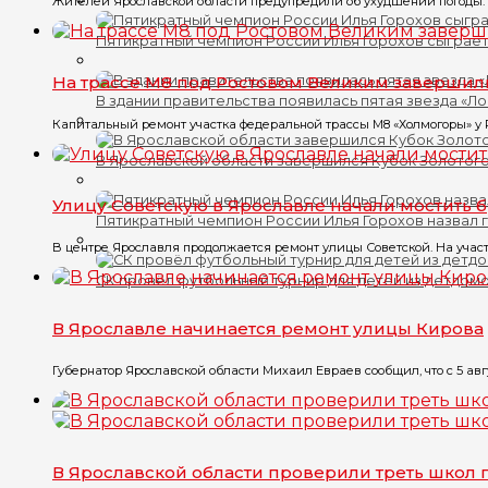
Жителей Ярославской области предупредили об ухудшении погоды. П
Пятикратный чемпион России Илья Горохов сыграет
На трассе М8 под Ростовом Великим завершил
В здании правительства появилась пятая звезда «Л
Капитальный ремонт участка федеральной трассы М8 «Холмогоры» у Ро
В Ярославской области завершился Кубок Золотого
Улицу Советскую в Ярославле начали мостить 
Пятикратный чемпион России Илья Горохов назвал 
В центре Ярославля продолжается ремонт улицы Советской. На участк
СК провёл футбольный турнир для детей из детдом
В Ярославле начинается ремонт улицы Кирова
Губернатор Ярославской области Михаил Евраев сообщил, что с 5 авгу
В Ярославской области проверили треть школ