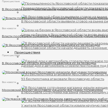
Происшествия
Промышленность Ярославской области показала ро
В Ярославле сотрудники магазина укрыли женщину от мужчины с п
В Ярославской области выявили сговор на рынке ри
Все новости
Цены на бензин в Ярославской области вновь выро
Власти пообещали сохранить деревья при ремонте улицы Кирова 
В Ярославской области начали дешеветь сезонные
Происшествия
Происшествия
В Ярославской области вспыхнула квартира из-за проводки
Дачный дом и автомобиль сгорели при пожаре под
93 беспилотника атаковали Ярославскую область
Все новости
Московский вокзал Ярославля украсили фигурами-топиариями
В Ярославле сотрудники магазина укрыли женщину 
У жителя Ярославской области изъяли крупную пар