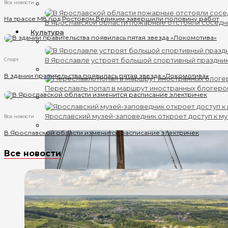
Все новости
На трассе М8 под Ростовом Великим завершили половину работ
В Ярославской области пожарные отстояли соседн
Культура
В Ярославле устроят большой спортивный праздни
Спорт
В здании правительства появилась пятая звезда «Локомотива»
Переславль попал в маршрут иностранных блогеро
Ярославский музей-заповедник откроет доступ к му
Все новости
В Ярославской области изменится расписание электричек
Все новости