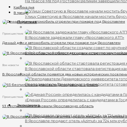
На трассе М8 под Ростовом Великим завершили по
Картина дня
В тренде
Улицу Советскую в Ярославле начали мостить брус
Политика
Происшествия
В Ярославле задержали главу «Ярославского АТП»
Дачный дом и автомобиль сгорели при пожаре под Ярославлем
В Ярославской области создали совет по крупнейш
Все новости
В Ярославской области стартовала регистрация кан
В Ярославской области появятся два новых исторических поселен
Преподаватели Демидовского университета готов
Происшествия
«Единая Россия» определилась с кандидатами в Гос
Экономика
93 беспилотника атаковали Ярославскую область
В Ярославле продают отель «Azimut» за 724 млн руб