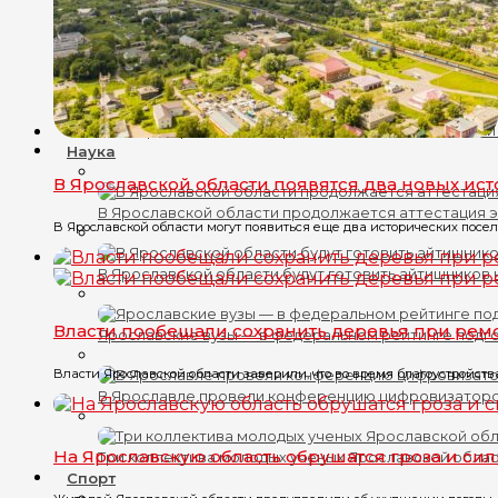
В Переславле прошли масштабные празднования 
В центре Ярославля открыли бесплатные площадки
Наука
В Ярославской области появятся два новых ис
В Ярославской области продолжается аттестация 
В Ярославской области могут появиться еще два исторических посел
В Ярославской области будут готовить айтишников
Власти пообещали сохранить деревья при рем
Ярославские вузы — в федеральном рейтинге подг
Власти Ярославской области заверили, что во время благоустройств
В Ярославле провели конференцию цифровизатор
На Ярославскую область обрушатся гроза и си
Три коллектива молодых ученых Ярославской обла
Спорт