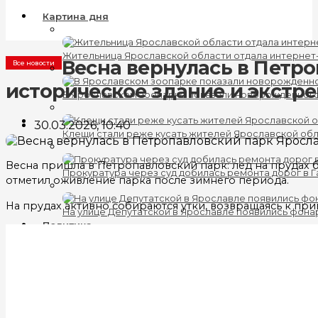
Картина дня
Жительница Ярославской области отдала интернет
Весна вернулась в Петр
Все новости
историческое здание и экстр
В Ярославском зоопарке показали новорожденног
30.03.2026, 10:40
Клещи стали реже кусать жителей Ярославской об
Весна пришла в Петропавловский парк: лед на прудах б
Прокуратура через суд добилась ремонта дорог в 
отметил оживление парка после зимнего периода.
На прудах активно собираются утки, возвращаясь к пр
На улице Депутатской в Ярославле появились фона
Политика
В Ярославле задержали главу «Ярославского АТП»
В Ярославской области создали совет по крупнейш