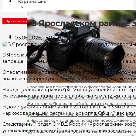
Картина дня
В Ярославском районе 
Происшествия
03.06.2026, 13:03
В Ярославском районе полицейские задержали двух муж
запрещенным веществом, а при обыске у второго нашли
Оперативники управления по контролю за оборотом на
аналогичное преступление мужчина 1995 года рождения
Ярославцев предупредили о фотографе-мошеннике
В ходе проверки правоохранители установили, что нар
сотрудники полиции провели обыск по месту жительст
Жительница Ярославской области отдала интернет
В доме мужчины обнаружили 22 горшка с частями растен
наркосодержащим растением конопля. Общий вес изъят
В Ярославском зоопарке показали новорожденног
Следственный отдел ОМВД России «Ярославский» возбуд
устанавливаются все обстоятельства произошедшего.