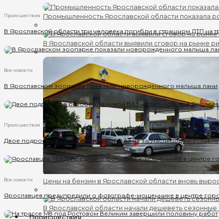
Промышленность Ярославской области показала ро
Происшествия
В Ярославской области три человека погибли в страшном ДТП на т
В Ярославской области выявили сговор на рынке ри
Все новости
В Ярославском зоопарке показали новорожденного малыша лани
Происшествия
Двое подростков разобрали чужой ВАЗ на запчасти под Ярославл
Все новости
Цены на бензин в Ярославской области вновь выро
Ярославцев предупредили о фотографе-мошеннике в центре гор
В Ярославской области начали дешеветь сезонные
Происшествия