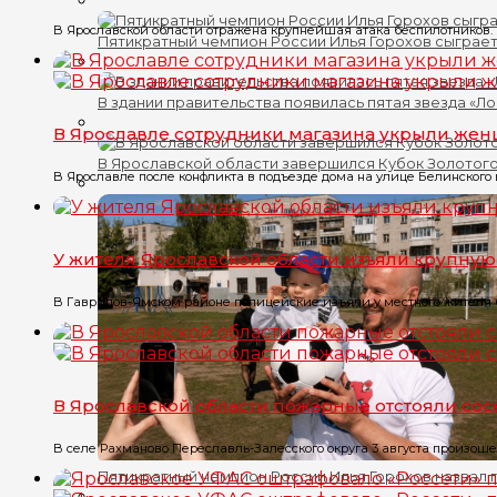
В Ярославской области отражена крупнейшая атака беспилотников. 
Пятикратный чемпион России Илья Горохов сыграет
В здании правительства появилась пятая звезда «Л
В Ярославле сотрудники магазина укрыли жен
В Ярославской области завершился Кубок Золотого
В Ярославле после конфликта в подъезде дома на улице Белинского в
У жителя Ярославской области изъяли крупну
В Гаврилов-Ямском районе полицейские изъяли у местного жителя бо
В Ярославской области пожарные отстояли со
В селе Рахманово Переславль-Залесского округа 3 августа произоше
Пятикратный чемпион России Илья Горохов назвал 