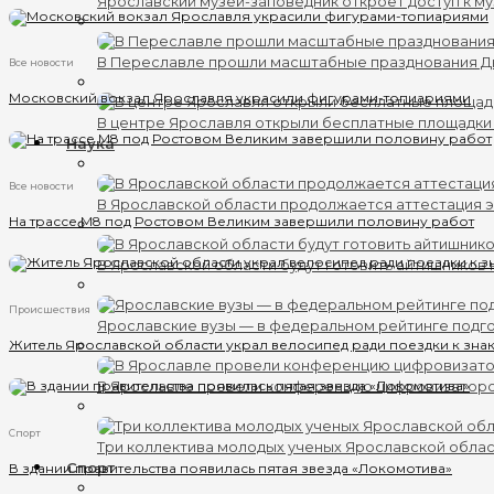
Ярославский музей-заповедник откроет доступ к му
В Переславле прошли масштабные празднования 
Все новости
Московский вокзал Ярославля украсили фигурами-топиариями
В центре Ярославля открыли бесплатные площадки
Наука
Все новости
В Ярославской области продолжается аттестация 
На трассе М8 под Ростовом Великим завершили половину работ
В Ярославской области будут готовить айтишников
Происшествия
Ярославские вузы — в федеральном рейтинге подг
Житель Ярославской области украл велосипед ради поездки к зн
В Ярославле провели конференцию цифровизатор
Спорт
Три коллектива молодых ученых Ярославской обла
Спорт
В здании правительства появилась пятая звезда «Локомотива»