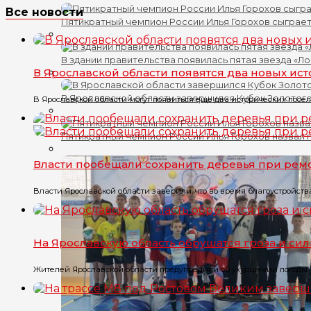
Все новости
Пятикратный чемпион России Илья Горохов сыграет
В здании правительства появилась пятая звезда «Л
В Ярославской области появятся два новых ис
В Ярославской области завершился Кубок Золотого
В Ярославской области могут появиться еще два исторических посел
Пятикратный чемпион России Илья Горохов назвал 
Власти пообещали сохранить деревья при рем
Власти Ярославской области заверили, что во время благоустройств
На Ярославскую область обрушатся гроза и си
Жителей Ярославской области предупредили об ухудшении погоды. П