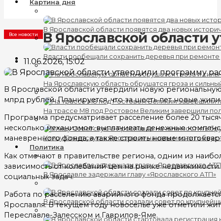
Картина дня
В Ярославской области появятся два новых истори
В Ярославской области 
Все новости
Власти пообещали сохранить деревья при ремонте
11.06.2026, 15:02
На Ярославскую область обрушатся гроза и сильны
В Ярославской области утвердили новую региональную 
млрд рублей. Планируется, что за шесть лет новые жил
На трассе М8 под Ростовом Великим завершили по
Программа предусматривает расселение более 20 тыся
несколько механизмов: выплачивать денежные компенс
маневренного фонда, а также строить новые многоквар
Улицу Советскую в Ярославле начали мостить брус
Политика
Как отмечают в правительстве региона, одним из наибо
зависимость от колебаний цен на рынке недвижимости.
В Ярославле задержали главу «Ярославского АТП»
социальных задач.
Работа по расселению аварийного фонда продолжается 
В Ярославской области создали совет по крупнейш
Ярославля. В текущем году новоселье уже отметили жи
Переславле-Залесском и Гаврилов-Яме.