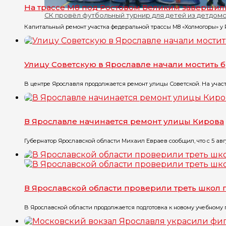
На трассе М8 под Ростовом Великим завершил
СК провёл футбольный турнир для детей из детдом
Капитальный ремонт участка федеральной трассы М8 «Холмогоры» у Ро
Улицу Советскую в Ярославле начали мостить 
В центре Ярославля продолжается ремонт улицы Советской. На участк
В Ярославле начинается ремонт улицы Кирова
Губернатор Ярославской области Михаил Евраев сообщил, что с 5 авгу
В Ярославской области проверили треть школ
В Ярославской области продолжается подготовка к новому учебному го