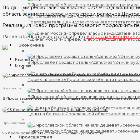
В Ярославской области стартовала регистрация кан
По данным региональных властей, с 2019 года жилищны
область занимает шестое место среди регионов Центра
Преподаватели Демидовского университета готов
Реализация новой программы позволит продолжить пер
Ранее «ЯрЭкспресс» сообщал, что
в Ярославле снизилис
«Единая Россия» определилась с кандидатами в Гос
Экономика
Картина дня
В Ярославле продают отель «Azimut» за 724 млн руб
В тренде
Промышленность Ярославской области показала ро
Все новости
В Ярославской области выявили сговор на рынке ри
В Ярославской области появятся два новых исторических поселен
Цены на бензин в Ярославской области вновь выро
Происшествия
В Ярославской области начали дешеветь сезонные
93 беспилотника атаковали Ярославскую область
Происшествия