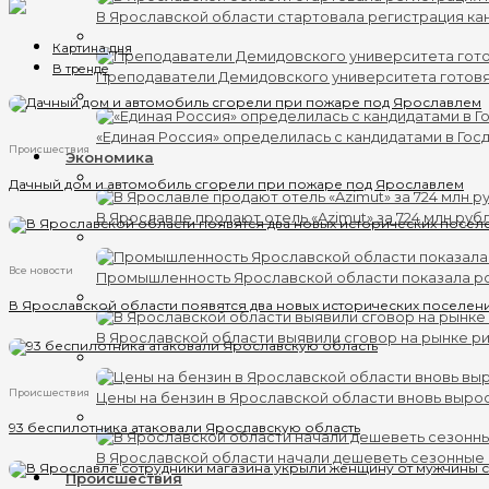
В Ярославской области стартовала регистрация кан
Картина дня
В тренде
Преподаватели Демидовского университета готов
«Единая Россия» определилась с кандидатами в Гос
Происшествия
Экономика
Дачный дом и автомобиль сгорели при пожаре под Ярославлем
В Ярославле продают отель «Azimut» за 724 млн руб
Все новости
Промышленность Ярославской области показала ро
В Ярославской области появятся два новых исторических поселен
В Ярославской области выявили сговор на рынке ри
Происшествия
Цены на бензин в Ярославской области вновь выро
93 беспилотника атаковали Ярославскую область
В Ярославской области начали дешеветь сезонные
Происшествия