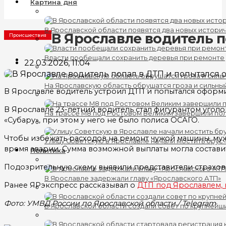
Картина дня
В Ярославской области появятся два новых истори
В Ярославле водитель п
Происшествия
Власти пообещали сохранить деревья при ремонте
22.03.2026, 11:04
На Ярославскую область обрушатся гроза и сильны
В Ярославле водитель устроил ДТП и попытался оформ
В Ярославле 23-летний водитель стал фигурантом уголо
На трассе М8 под Ростовом Великим завершили по
«Субару», при этом у него не было полиса ОСАГО.
Чтобы избежать расходов на ремонт чужой машины, мужч
Улицу Советскую в Ярославле начали мостить брус
время аварии. Сумма возможной выплаты могла составит
Политика
Подозрительную схему выявили представители страхов
В Ярославле задержали главу «Ярославского АТП»
Ранее ЯРэкспресс рассказывал о
ДТП под Ярославлем, 
Фото: УМВД России по Ярославской области / Telegram
В Ярославской области создали совет по крупнейш