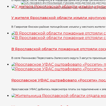
В Ярославле после конфликта в подъезде дома на улице Белинского в
СК провёл футбольный турнир для детей из детдом
У жителя Ярославской области изъяли крупну
В Гаврилов-Ямском районе полицейские изъяли у местного жителя бо
В Ярославской области пожарные отстояли со
В селе Рахманово Переславль-Залесского округа 3 августа произоше
Ярославское УФАС оштрафовало «Россети» по
Ярославское УФАС добилось пересмотра платы за подключение к эле