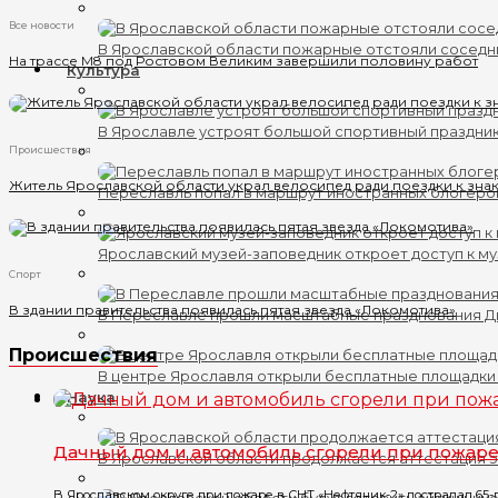
Все новости
В Ярославской области пожарные отстояли соседн
На трассе М8 под Ростовом Великим завершили половину работ
Культура
В Ярославле устроят большой спортивный праздни
Происшествия
Житель Ярославской области украл велосипед ради поездки к зн
Переславль попал в маршрут иностранных блогеро
Ярославский музей-заповедник откроет доступ к му
Спорт
В здании правительства появилась пятая звезда «Локомотива»
В Переславле прошли масштабные празднования 
Происшествия
В центре Ярославля открыли бесплатные площадки
Наука
Дачный дом и автомобиль сгорели при пожар
В Ярославской области продолжается аттестация 
В Ярославском округе при пожаре в СНТ «Нефтяник-2» пострадал 65-