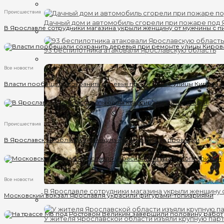
Происшествия
Дачный дом и автомобиль сгорели при пожаре под
В Ярославле сотрудники магазина укрыли женщину от мужчины с п
93 беспилотника атаковали Ярославскую область
Все новости
Власти пообещали сохранить деревья при ремонте улицы Кирова 
Происшествия
В Ярославской области вспыхнула квартира из-за проводки
Все новости
В Ярославле сотрудники магазина укрыли женщину 
Московский вокзал Ярославля украсили фигурами-топиариями
У жителя Ярославской области изъяли крупную пар