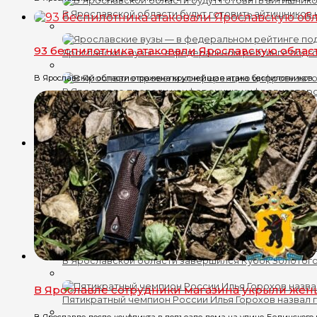
В Ярославской области будут готовить айтишников
93 беспилотника атаковали Ярославскую облас
Ярославские вузы — в федеральном рейтинге подг
В Ярославской области отражена крупнейшая атака беспилотников. 
В Ярославле провели конференцию цифровизатор
Три коллектива молодых ученых Ярославской обла
Спорт
Пятикратный чемпион России Илья Горохов сыграет
В здании правительства появилась пятая звезда «Л
В Ярославской области завершился Кубок Золотого
В Ярославле сотрудники магазина укрыли жен
Пятикратный чемпион России Илья Горохов назвал 