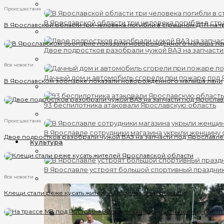
Происшествия
В Ярославской области три человека погибли в ст
В Ярославской области три человека погибли в страшном ДТП на т
Двое подростков разобрали чужой ВАЗ на запчаст
Все новости
Дачный дом и автомобиль сгорели при пожаре под
В Ярославском зоопарке показали новорожденного малыша лани
93 беспилотника атаковали Ярославскую область
Происшествия
В Ярославле сотрудники магазина укрыли женщину 
Двое подростков разобрали чужой ВАЗ на запчасти под Ярославл
Культура
В Ярославле устроят большой спортивный праздни
Все новости
Клещи стали реже кусать жителей Ярославской области