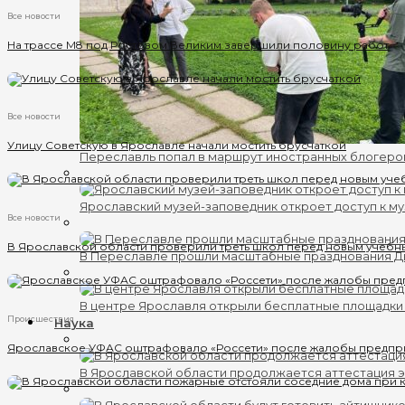
Все новости
На трассе М8 под Ростовом Великим завершили половину работ
Все новости
Улицу Советскую в Ярославле начали мостить брусчаткой
Переславль попал в маршрут иностранных блогеро
Ярославский музей-заповедник откроет доступ к му
Все новости
В Ярославской области проверили треть школ перед новым учебн
В Переславле прошли масштабные празднования 
В центре Ярославля открыли бесплатные площадки
Происшествия
Наука
Ярославское УФАС оштрафовало «Россети» после жалобы предпр
В Ярославской области продолжается аттестация 