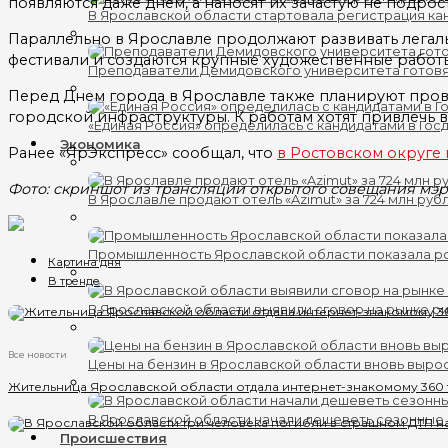
появляются даже днем, а наносят их зачастую не подрост
В Ярославской области стартовала регистрация кан
Параллельно в Ярославле продолжают развивать легаль
фестивали и создаются крупные художественные работы 
Преподаватели Демидовского университета готов
Перед Днем города в Ярославле также планируют пров
городской инфраструктуры. К работам хотят привлечь
«Единая Россия» определилась с кандидатами в Гос
Экономика
Ранее «ЯрЭкспресс» сообщал, что
в Ростовском округе 
Фото: скриншот из трансляции открытого совещания мэр
В Ярославле продают отель «Azimut» за 724 млн руб
Промышленность Ярославской области показала ро
Картина дня
В тренде
В Ярославской области выявили сговор на рынке ри
Все новости
Цены на бензин в Ярославской области вновь выро
Жительница Ярославской области отдала интернет-знакомому 360
В Ярославской области начали дешеветь сезонные
Происшествия