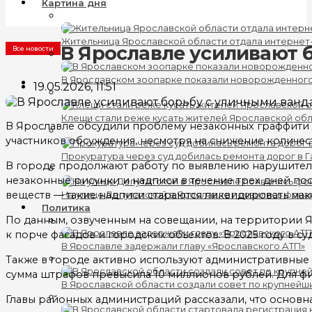
Картина дня
Жительница Ярославской области отдала интернет
В Ярославле усиливают 
Все новости
В Ярославском зоопарке показали новорожденног
19.05.2026, 11:51
Клещи стали реже кусать жителей Ярославской об
В Ярославле обсудили проблему незаконных граффити 
участников обсуждения, несмотря на снижение количест
Прокуратура через суд добилась ремонта дорог в 
В городе продолжают работу по выявлению нарушителе
незаконные рисунки и надписи в течение трех дней п
веществ — такие надписи стараются ликвидировать мак
На улице Депутатской в Ярославле появились фона
Политика
По данным, озвученным на совещании, на территории Я
к порче фасадов и городских объектов. В 2025 году в су
В Ярославле задержали главу «Ярославского АТП»
Также в городе активно используют административные
сумма штрафов превысила 10 миллионов рублей. Для 
В Ярославской области создали совет по крупнейш
Главы районных администраций рассказали, что основна