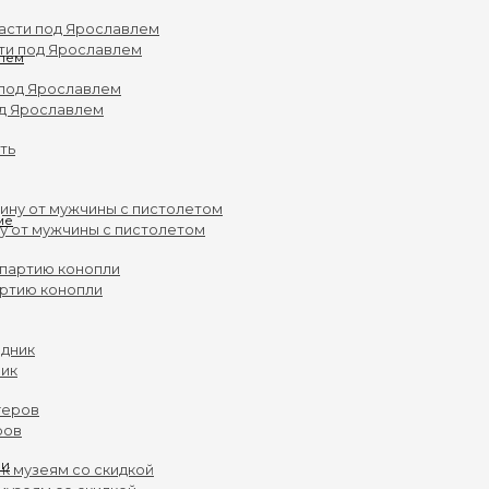
ти под Ярославлем
влем
од Ярославлем
у от мужчины с пистолетом
артию конопли
ник
ров