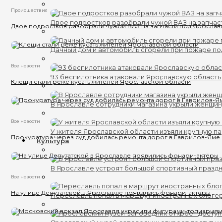
Происшествия
Двое подростков разобрали чужой ВАЗ на запчас
Двое подростков разобрали чужой ВАЗ на запчасти под Яросла
Дачный дом и автомобиль сгорели при пожаре п
Все новости
93 беспилотника атаковали Ярославскую область
Клещи стали реже кусать жителей Ярославской области
В Ярославле сотрудники магазина укрыли женщин
Все новости
У жителя Ярославской области изъяли крупную п
Прокуратура через суд добилась ремонта дорог в Гаврилов-Яме
Культура
В Ярославле устроят большой спортивный празд
Все новости
На улице Депутатской в Ярославле появились фонари-актёры
Переславль попал в маршрут иностранных блоге