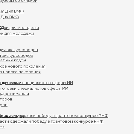
музеям со скидкой
 Дня ВМФ
ки для молодежи
я экскурсоводов
ов нового поколения
бным годом
дготовки специалистов сферы ИИ
оров
принимателя
асти одержали победу в грантовом конкурсе РНФ