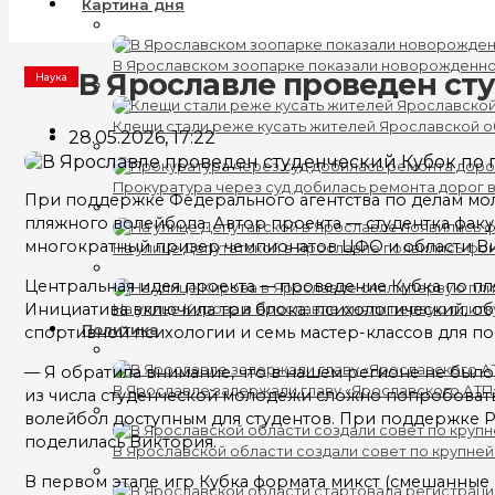
Картина дня
В Ярославском зоопарке показали новорожденно
В Ярославле проведен ст
Наука
Клещи стали реже кусать жителей Ярославской о
28.05.2026, 17:22
Прокуратура через суд добилась ремонта дорог 
При поддержке Федерального агентства по делам мо
пляжного волейбола. Автор проекта — студентка фак
многократный призер чемпионатов ЦФО и области Ви
На улице Депутатской в Ярославле появились фо
Центральная идея проекта — проведение Кубка по пл
Инициатива включила три блока: психологический, о
На улице Кирова в Ярославле сняли первую плитк
Политика
спортивной психологии и семь мастер-классов для по
— Я обратила внимание, что в нашем регионе не был
В Ярославле задержали главу «Ярославского АТП
из числа студенческой молодежи сложно попробовать 
волейбол доступным для студентов. При поддержке 
поделилась Виктория.
В Ярославской области создали совет по крупне
В первом этапе игр Кубка формата микст (смешанные п