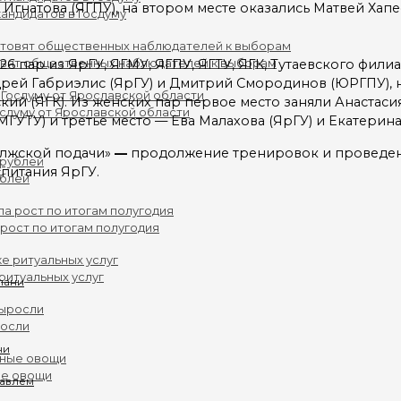
гнатова (ЯГПУ), на втором месте оказались Матвей Хапее
андидатов в Госдуму
 26 пар из ЯрГУ, ЯГМУ, ЯГПУ, ЯГТУ, ЯГК, Тутаевского фил
овят общественных наблюдателей к выборам
ей Габриэлис (ЯрГУ) и Дмитрий Смородинов (ЮРГПУ), на
кий (ЯГК). Из женских пар первое место заняли Анастаси
осдуму от Ярославской области
ГУТУ) и третье место — Ева Малахова (ЯрГУ) и Екатерина
лжской подачи»
—
продолжение тренировок и проведение
питания ЯрГУ.
ублей
рост по итогам полугодия
ритуальных услуг
росли
ни
ые овощи