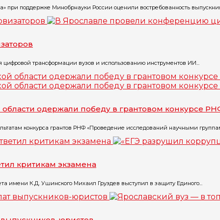
а» при поддержке Минобрнауки России оценили востребованность выпускнико
заторов
 цифровой трансформации вузов и использованию инструментов ИИ...
 области одержали победу в грантовом конкурсе РН
льтатам конкурса грантов РНФ «Проведение исследований научными группам
етил критикам экзамена
ета имени К.Д. Ушинского Михаил Груздев выступил в защиту Единого...
т выпускников-юристов