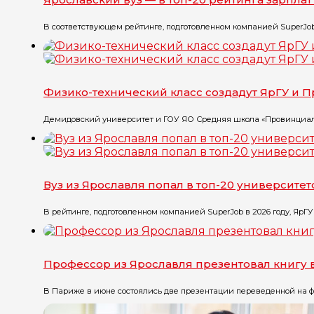
В соответствующем рейтинге, подготовленном компанией SuperJob, 
Физико-технический класс создадут ЯрГУ и
Демидовский университет и ГОУ ЯО Средняя школа «Провинциаль
Вуз из Ярославля попал в топ-20 университе
В рейтинге, подготовленном компанией SuperJob в 2026 году, ЯрГУ и
Профессор из Ярославля презентовал книгу
В Париже в июне состоялись две презентации переведенной на ф