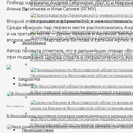
Победу одержали Андрей Габриэлис (ЯрГУ) и Марина И
В Ярославской области стартовала регистрация к
Алина Васильева и Илья Салиев (ЯГМУ).
Второй этап прошёл в формате 2×2, в нем состязались
Преподаватели Демидовского университета гот
Среди мужских пар первом месте расположились Андр
и на третьем месте — Денис Казаков и Арсений Звольс
«Единая Россия» определилась с кандидатами в Г
второе место — Маргарита Беглова и Евгения Артюх (М
Экономика
Автор проекта отметила, что в дальнейших планах
«Во
при поддержке Центра спорта и патриотического вос
В Ярославле продают отель «Azimut» за 724 млн р
Промышленность Ярославской области показала 
Картина дня
В тренде
В Ярославской области выявили сговор на рынке 
Все новости
Цены на бензин в Ярославской области вновь вы
В Ярославском зоопарке показали новорожденного малыша ла
В Ярославской области начали дешеветь сезонн
Происшествия