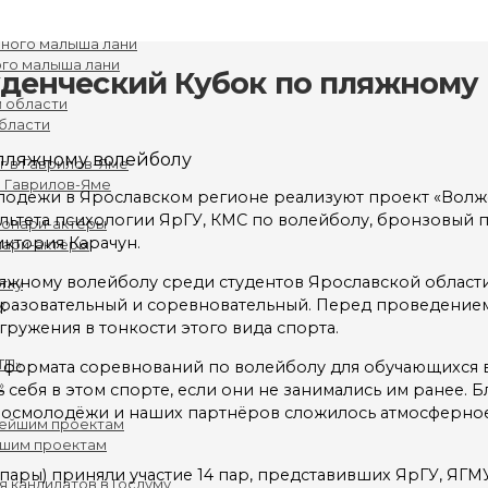
го малыша лани
уденческий Кубок по пляжному
бласти
в Гаврилов-Яме
лодежи в Ярославском регионе реализуют проект «Волжс
ультета психологии ЯрГУ, КМС по волейболу, бронзовый
ктория Карачун.
нари-актёры
яжному волейболу среди студентов Ярославской области
бразовательный и соревновательный. Перед проведением
у
гружения в тонкости этого вида спорта.
о формата соревнований по волейболу для обучающихся в
»
себя в этом спорте, если они не занимались им ранее. 
Росмолодёжи и наших партнёров сложилось атмосферное
йшим проектам
ары) приняли участие 14 пар, представивших ЯрГУ, ЯГМУ,