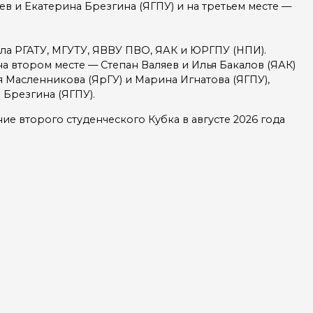
в и Екатерина Брезгина (ЯГПУ) и на третьем месте —
иала РГАТУ, МГУТУ, ЯВВУ ПВО, ЯАК и ЮРГПУ (НПИ).
 втором месте — Степан Валяев и Илья Бакалов (ЯАК)
я Масленникова (ЯрГУ) и Марина Игнатова (ЯГПУ),
 Брезгина (ЯГПУ).
 второго студенческого Кубка в августе 2026 года