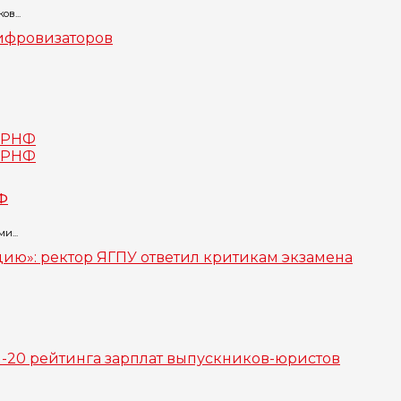
в...
Ф
и...