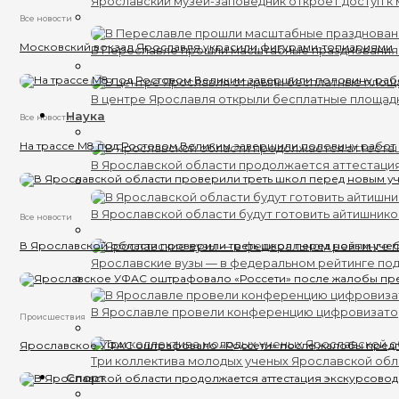
Ярославский музей-заповедник откроет доступ к 
Все новости
Московский вокзал Ярославля украсили фигурами-топиариями
В Переславле прошли масштабные празднования
В центре Ярославля открыли бесплатные площад
Наука
Все новости
На трассе М8 под Ростовом Великим завершили половину работ
В Ярославской области продолжается аттестаци
В Ярославской области будут готовить айтишник
Все новости
В Ярославской области проверили треть школ перед новым уче
Ярославские вузы — в федеральном рейтинге по
В Ярославле провели конференцию цифровизат
Происшествия
Ярославское УФАС оштрафовало «Россети» после жалобы пред
Три коллектива молодых ученых Ярославской обл
Спорт