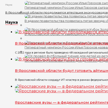
Наука
Пятикратный чемпион России Илья Горохов сыгра
В Ярославской области продолжается аттестация экскурсоводов
В здании правительства появилась пятая звезда 
Наука
В Ярославской области завершился Кубок Золото
В Ярославской области продолжается аттест
Пятикратный чемпион России Илья Горохов назва
С 2022 года в регионе было проведено 48 заседаний региональной
СК провёл футбольный турнир для детей из детд
В Ярославской области будут готовить айтиш
В Ярославской области создадут ИТ-кластер в рамках федерального
Ярославские вузы — в федеральном рейтинг