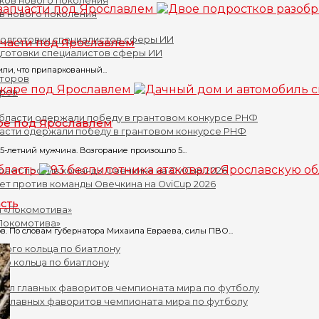
ов нового поколения
пчасти под Ярославлем
дготовки специалистов сферы ИИ
ли, что припаркованный...
оров
ре под Ярославлем
асти одержали победу в грантовом конкурсе РНФ
5-летний мужчина. Возгорание произошло 5...
ет против команды Овечкина на OviCup 2026
сть
«Локомотива»
. По словам губернатора Михаила Евраева, силы ПВО...
го кольца по биатлону
л главных фаворитов чемпионата мира по футболу