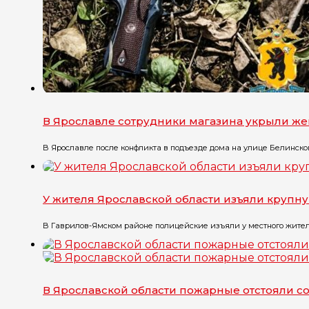
СК провёл футбольный турнир для детей из детд
В Ярославле сотрудники магазина укрыли ж
В Ярославле после конфликта в подъезде дома на улице Белинского
У жителя Ярославской области изъяли крупн
В Гаврилов-Ямском районе полицейские изъяли у местного жителя
В Ярославской области пожарные отстояли 