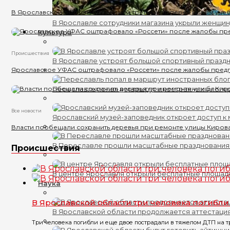
В Ярославской области проверили треть школ перед новым уче
В Ярославле сотрудники магазина укрыли женщин
Культура
Происшествия
В Ярославле устроят большой спортивный празд
Ярославское УФАС оштрафовало «Россети» после жалобы пред
Переславль попал в маршрут иностранных блоге
Все новости
Ярославский музей-заповедник откроет доступ к 
Власти пообещали сохранить деревья при ремонте улицы Киров
В Переславле прошли масштабные празднования
Происшествия
В центре Ярославля открыли бесплатные площад
Наука
В Ярославской области три человека погибли
В Ярославской области продолжается аттестаци
Три человека погибли и еще двое пострадали в тяжелом ДТП на тра