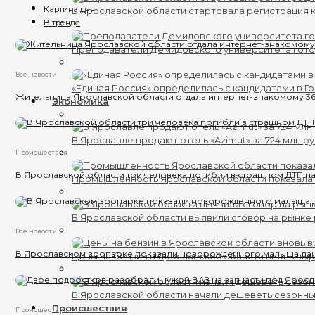
Картина дня
В Ярославской области стартовала регистрация к
В тренде
Преподаватели Демидовского университета гот
Все новости
«Единая Россия» определилась с кандидатами в Г
Жительница Ярославской области отдала интернет-знакомому 36
Экономика
В Ярославле продают отель «Azimut» за 724 млн р
Происшествия
В Ярославской области три человека погибли в страшном ДТП на
Промышленность Ярославской области показала 
В Ярославской области выявили сговор на рынке 
Все новости
В Ярославском зоопарке показали новорожденного малыша ла
Цены на бензин в Ярославской области вновь вы
В Ярославской области начали дешеветь сезонн
Происшествия
Происшествия