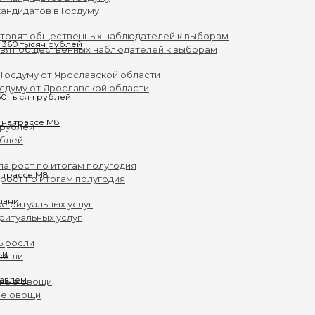
андидатов в Госдуму
овят общественных наблюдателей к выборам
осдуму от Ярославской области
0 тысяч рублей
ублей
 трассе М8
рост по итогам полугодия
ритуальных услуг
ни
росли
ые овощи