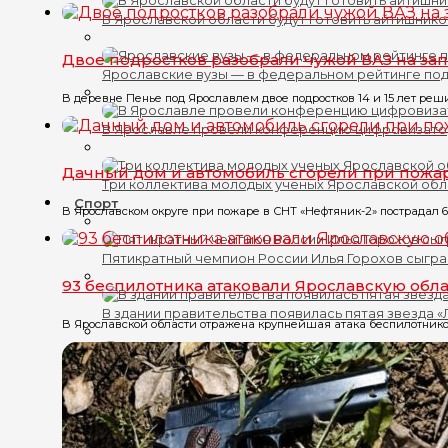
В Ярославской области будут готовить айтишник
Двое подростков разобрали чужой ВАЗ на за
Ярославские вузы — в федеральном рейтинге по
В деревне Пенье под Ярославлем двое подростков 14 и 15 лет реши
В Ярославле провели конференцию цифровизат
Дачный дом и автомобиль сгорели при пожа
Три коллектива молодых ученых Ярославской обл
Спорт
В Ярославском округе при пожаре в СНТ «Нефтяник-2» пострадал 6
Пятикратный чемпион России Илья Горохов сыгра
93 беспилотника атаковали Ярославскую обла
В здании правительства появилась пятая звезда 
В Ярославской области отражена крупнейшая атака беспилотников
В Ярославской области завершился Кубок Золото
Пятикратный чемпион России Илья Горохов назва