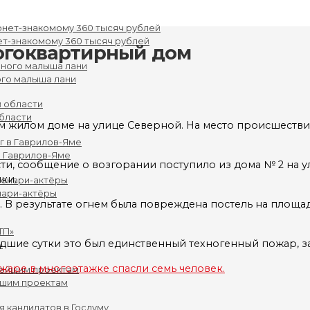
ет-знакомому 360 тысяч рублей
ногоквартирный дом
го малыша лани
бласти
м жилом доме на улице Северной. На место происшеств
в Гаврилов-Яме
ти, сообщение о возгорании поступило из дома № 2 на 
ки.
нари-актёры
. В результате огнем была повреждена постель на площ
дшие сутки это был единственный техногенный пожар, з
»
жаре в многоэтажке спасли семь человек.
йшим проектам