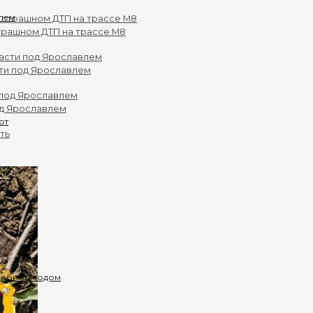
влем
трашном ДТП на трассе М8
ти под Ярославлем
од Ярославлем