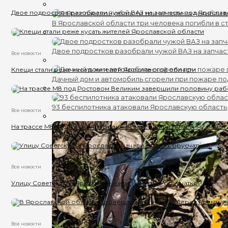
Двое подростков разобрали чужой ВАЗ на запчасти под Яросла
В Ярославской области три человека погибли в с
Двое подростков разобрали чужой ВАЗ на запчас
Все новости
Клещи стали реже кусать жителей Ярославской области
Дачный дом и автомобиль сгорели при пожаре п
93 беспилотника атаковали Ярославскую область
Все новости
На трассе М8 под Ростовом Великим завершили половину работ
Все новости
Улицу Советскую в Ярославле начали мостить брусчаткой
Все новости