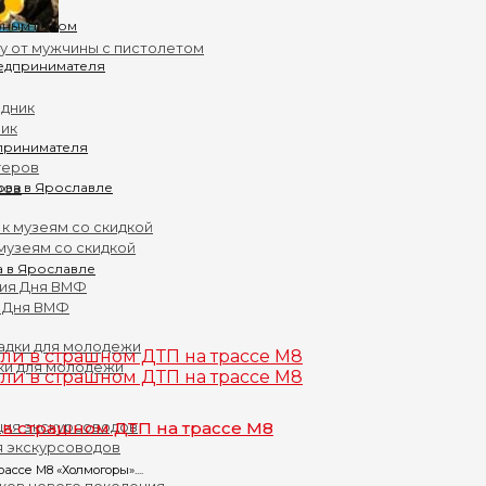
бным годом
у от мужчины с пистолетом
ник
принимателя
ров
музеям со скидкой
а в Ярославле
 Дня ВМФ
ки для молодежи
 в страшном ДТП на трассе М8
я экскурсоводов
ссе М8 «Холмогоры»....