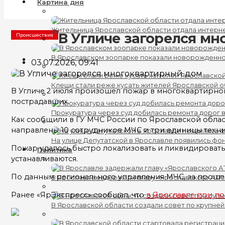
Картина дня
Жительница Ярославской области отдала интерн
В Угличе загорелся м
Происшествия
В Ярославском зоопарке показали новорожденно
03.07.2026, 09:41
Клещи стали реже кусать жителей Ярославской о
В Угличе 2 июля произошел пожар в многоквартирно
пострадавших.
Прокуратура через суд добилась ремонта дорог 
Как сообщили в ГУ МЧС России по Ярославской облас
направлены 10 сотрудников МЧС и три единицы техни
На улице Депутатской в Ярославле появились фо
Пожар удалось быстро локализовать и ликвидировать
Политика
устанавливаются.
По данным регионального управления МЧС, за проше
В Ярославле задержали главу «Ярославского АТП
Ранее «ЯрЭкспресс» сообщал, что
в Ярославле при по
В Ярославской области создали совет по крупне