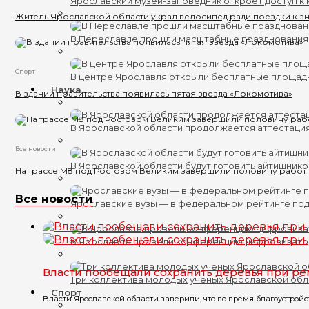
Ярославский музей-заповедник откроет доступ к 
Житель Ярославской области украл велосипед ради поездки к 
В Переславле прошли масштабные празднования
Спорт
В центре Ярославля открыли бесплатные площад
Наука
В здании правительства появилась пятая звезда «Локомотива»
В Ярославской области продолжается аттестаци
Все новости
В Ярославской области будут готовить айтишник
На трассе М8 под Ростовом Великим завершили половину работ
Все новости
Ярославские вузы — в федеральном рейтинге по
В Ярославле провели конференцию цифровизат
Власти пообещали сохранить деревья при ре
Три коллектива молодых ученых Ярославской обл
Спорт
Власти Ярославской области заверили, что во время благоустрой