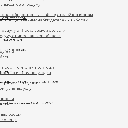
андидатов в Госдуму
овят общественных наблюдателей к выборам
осдуму от Ярославской области
 пистолетом
ублей
а в Ярославле
рост по итогам полугодия
ритуальных услуг
нды Овечкина на OviCup 2026
росли
ые овощи