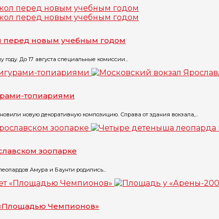
ол перед новым учебным годом
 году. До 17 августа специальные комиссии...
урами-топиариями
овили новую декоративную композицию. Справа от здания вокзала,...
славском зоопарке
еопардов Амура и Баунти родились...
т «Площадью Чемпионов»