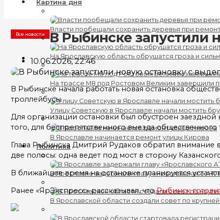
Картина дня
Власти пообещали сохранить деревья при ремонт
В Рыбинске запустили 
Все новости
На Ярославскую область обрушатся гроза и силь
10.06.2026, 22:46
На трассе М8 под Ростовом Великим завершили 
В Рыбинске начала работать новая остановка обществ
троллейбусы.
Улицу Советскую в Ярославле начали мостить бр
Для организации остановки был обустроен заездной к
того, для беспрепятственного выезда общественног
В Ярославле начинается ремонт улицы Кирова
Глава Рыбинска Дмитрий Рудаков обратил внимание в
Политика
две полосы: одна ведет под мост в сторону Казанског
В ближайшее время на остановке планируется устано
В Ярославле задержали главу «Ярославского АТП
Ранее «ЯрЭкспресс» рассказывал, что
Рыбинск готови
В Ярославской области создали совет по крупне