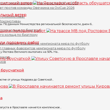
ет против команды Овечкина на OviCup 2026
ильный ветер
«Локомотива»
 По данным Министерства региональной безопасности, днем 6...
го кольца по биатлону
ли половину работ
л главных фаворитов чемпионата мира по футболу
 Ростова Великого выполнен на 50%. На...
омов
 брусчаткой
тке от улицы Кедрова до Советской...
ва
вгуста в Ярославле начнется комплексное...