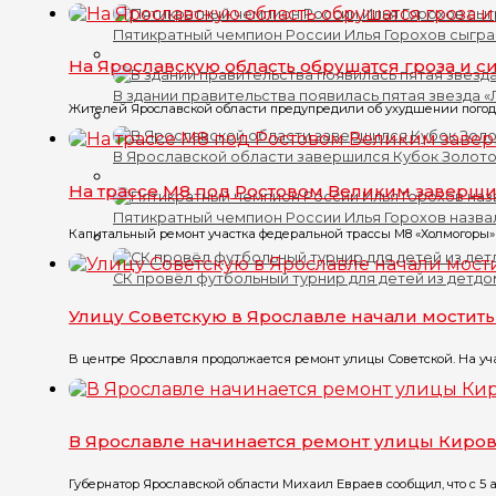
Пятикратный чемпион России Илья Горохов сыгра
На Ярославскую область обрушатся гроза и с
В здании правительства появилась пятая звезда 
Жителей Ярославской области предупредили об ухудшении погоды.
В Ярославской области завершился Кубок Золото
На трассе М8 под Ростовом Великим заверши
Пятикратный чемпион России Илья Горохов назва
Капитальный ремонт участка федеральной трассы М8 «Холмогоры» у
СК провёл футбольный турнир для детей из детд
Улицу Советскую в Ярославле начали мостить
В центре Ярославля продолжается ремонт улицы Советской. На учас
В Ярославле начинается ремонт улицы Киро
Губернатор Ярославской области Михаил Евраев сообщил, что с 5 а