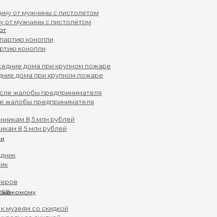
у от мужчины с пистолетом
артию конопли
дние дома при крупном пожаре
ле жалобы предпринимателя
кам 8,5 млн рублей
ник
ров