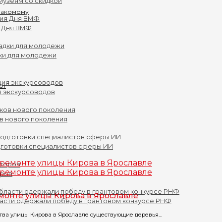
музеям со скидкой
знакомому
 Дня ВМФ
ки для молодежи
я экскурсоводов
ов нового поколения
дготовки специалистов сферы ИИ
оров
монте улицы Кирова в Ярославле
асти одержали победу в грантовом конкурсе РНФ
ства улицы Кирова в Ярославле существующие деревья...