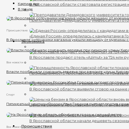
Картина дня
В Ярославской области стартовала регистрация к
В тренде
Преподаватели Демидовского университета гот
Происшествия
«Единая Россия» определилась с кандидатами в Г
В Ярославле сотрудники магазина укрыли женщину от мужчины с
Экономика
В Ярославле продают отель «Azimut» за 724 млн р
Все новости
Власти пообещали сохранить деревья при ремонте улицы Киров
Промышленность Ярославской области показала 
В Ярославской области выявили сговор на рынке 
Спорт
Пятикратный чемпион России Илья Горохов сыграет против кома
Цены на бензин в Ярославской области вновь вы
В Ярославской области начали дешеветь сезонн
Происшествия
Все новости