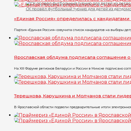
СК провёл футбольный турнир для детей из детдом
«Единая Россия» определилась с кандидатами 
Партия «Единая Россия» озвучила список кандидатов на выборы депу
Ярославская облдума подписала соглашение о
На XIII Форуме регионов Беларуси и России в Минске подписано согл
Терешкова, Карушкина и Молчанов стали лиде
В Ярославской области подвели предварительные итоги электронного 