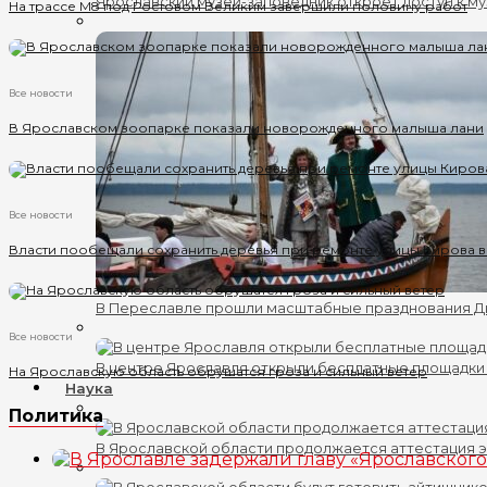
Ярославский музей-заповедник откроет доступ к му
На трассе М8 под Ростовом Великим завершили половину работ
Все новости
В Ярославском зоопарке показали новорожденного малыша лани
Все новости
Власти пообещали сохранить деревья при ремонте улицы Кирова 
В Переславле прошли масштабные празднования 
Все новости
В центре Ярославля открыли бесплатные площадки
На Ярославскую область обрушатся гроза и сильный ветер
Наука
Политика
В Ярославской области продолжается аттестация 