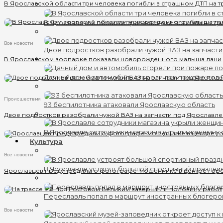
В Ярославской области три человека погибли в страшном ДТП на т
В Ярославской области три человека погибли в ст
Все новости
Двое подростков разобрали чужой ВАЗ на запчаст
В Ярославском зоопарке показали новорожденного малыша лани
Дачный дом и автомобиль сгорели при пожаре под
Происшествия
93 беспилотника атаковали Ярославскую область
Двое подростков разобрали чужой ВАЗ на запчасти под Ярославл
В Ярославле сотрудники магазина укрыли женщину 
Культура
Все новости
В Ярославле устроят большой спортивный праздни
Ярославцев предупредили о фотографе-мошеннике в центре гор
Переславль попал в маршрут иностранных блогеро
Все новости