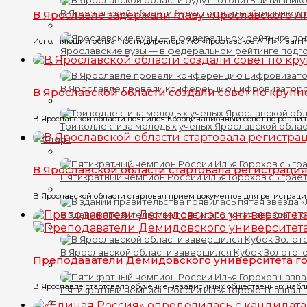
В Ярославской области будут готовить айтишников
В Ярославле задержали главу «Ярославского А
Исполняющий обязанности директора АО «Ярославское АТП» Иван Ры
Ярославские вузы — в федеральном рейтинге подг
В Ярославле провели конференцию цифровизатор
В Ярославской области создали совет по кру
В Ярославской области появился Координационный совет по реализац
Три коллектива молодых ученых Ярославской обла
Спорт
В Ярославской области стартовала регистрация
Пятикратный чемпион России Илья Горохов сыграет
В Ярославской области стартовал прием документов для регистрации
В здании правительства появилась пятая звезда «Л
В Ярославской области завершился Кубок Золотого
Преподаватели Демидовского университета г
В Ярославле стартовало обучение независимых общественных наблюд
Пятикратный чемпион России Илья Горохов назвал 