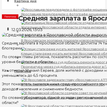
Картина дня
Ярославцев предупредили о фотографе-мошеннике
Средняя зарплата в Ярос
Политика
Жительница Ярославской области отдала интернет
12.03.2026, 13:03
В Ярославском зоопарке показали новорожденног
Средняя зарплата в Ярославской области достигла 74 т
блогерами.
Клещи стали реже кусать жителей Ярославской об
По словам главы региона, показатель рассчитан по сос
уровня бедности в области.
Прокуратура через суд добилась ремонта дорог в 
Как отметил Михаил Евраев, доля жителей с доходами н
Политика
уменьшилась до 6,5 процента.
Этот показатель оказался ниже среднероссийского уровн
В Ярославле задержали главу «Ярославского АТП»
доходов населения и снижением бедности.
По словам губернатора, одной из задач региональной 
В Ярославской области создали совет по крупнейш
области.