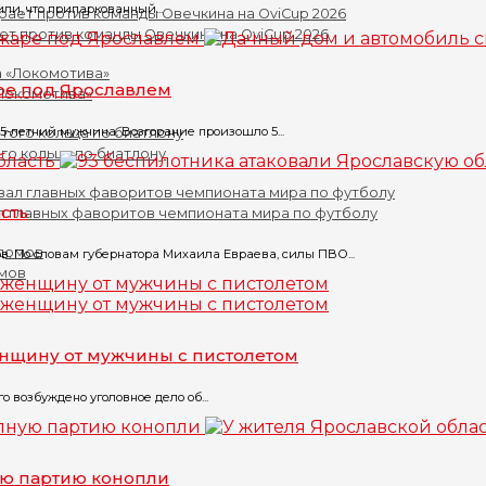
ли, что припаркованный...
ет против команды Овечкина на OviCup 2026
ре под Ярославлем
«Локомотива»
5-летний мужчина. Возгорание произошло 5...
го кольца по биатлону
сть
л главных фаворитов чемпионата мира по футболу
. По словам губернатора Михаила Евраева, силы ПВО...
омов
енщину от мужчины с пистолетом
 возбуждено уголовное дело об...
ую партию конопли