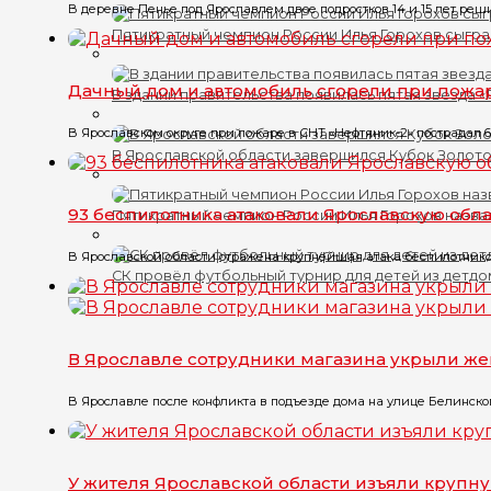
В деревне Пенье под Ярославлем двое подростков 14 и 15 лет реши
Пятикратный чемпион России Илья Горохов сыгра
Дачный дом и автомобиль сгорели при пожа
В здании правительства появилась пятая звезда 
В Ярославском округе при пожаре в СНТ «Нефтяник-2» пострадал 6
В Ярославской области завершился Кубок Золото
93 беспилотника атаковали Ярославскую обла
Пятикратный чемпион России Илья Горохов назва
В Ярославской области отражена крупнейшая атака беспилотников
СК провёл футбольный турнир для детей из детд
В Ярославле сотрудники магазина укрыли ж
В Ярославле после конфликта в подъезде дома на улице Белинского
У жителя Ярославской области изъяли крупн