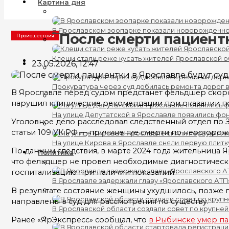
Картина дня
В Ярославском зоопарке показали новорожденно
После смерти пациент
Происшествия
Клещи стали реже кусать жителей Ярославской о
23.05.2026, 12:47
Прокуратура через суд добилась ремонта дорог 
В Ярославле перед судом предстанет фельдшер скор
нарушил клинические рекомендации при оказании по
На улице Депутатской в Ярославле появились фо
Уголовное дело расследовал следственный отдел по 
статьи 109 УК РФ — причинение смерти по неосторо
На улице Кирова в Ярославле сняли первую плитк
По данным следствия, в марте 2024 года жительница
Политика
что фельдшер не провел необходимые диагностически
госпитализацию при наличии показаний.
В Ярославле задержали главу «Ярославского АТП
В результате состояние женщины ухудшилось, позже па
направлены в суд для рассмотрения по существу.
В Ярославской области создали совет по крупне
Ранее «ЯрЭкспресс» сообщал, что
в Рыбинске умер п