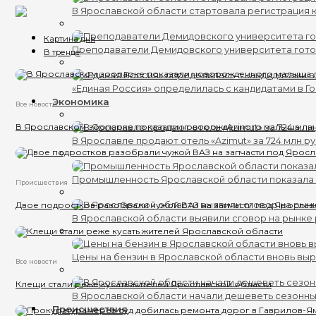
В Ярославской области стартовала регистрация к
Картина дня
Преподаватели Демидовского университета гот
В тренде
«Единая Россия» определилась с кандидатами в Г
Экономика
Все новости
В Ярославском зоопарке показали новорожденного малыша ла
В Ярославле продают отель «Azimut» за 724 млн р
Промышленность Ярославской области показала 
Происшествия
Двое подростков разобрали чужой ВАЗ на запчасти под Яросла
В Ярославской области выявили сговор на рынке 
Цены на бензин в Ярославской области вновь вы
Все новости
Клещи стали реже кусать жителей Ярославской области
В Ярославской области начали дешеветь сезонн
Происшествия