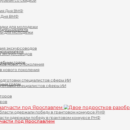
музеям со скидкой
 Дня ВМФ
ки для молодежи
принимателя
я экскурсоводов
ов нового поколения
бным годом
дготовки специалистов сферы ИИ
оров
асти одержали победу в грантовом конкурсе РНФ
пчасти под Ярославлем