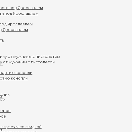
ти под Ярославлем
од Ярославлем
у от мужчины с пистолетом
артию конопли
ник
ров