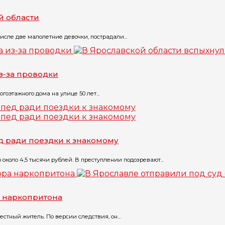
й области
исле две малолетние девочки, пострадали...
з-за проводки
оэтажного дома на улице 50 лет...
д ради поездки к знакомому
коло 4,5 тысячи рублей. В преступлении подозревают...
а наркопритона
тный житель. По версии следствия, он...