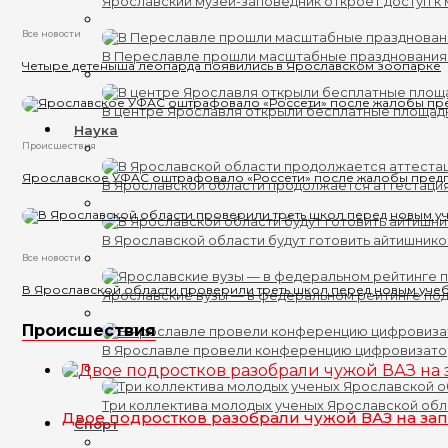
Ярославский музей-заповедник откроет доступ к 
Все новости
В Переславле прошли масштабные празднования
Четыре детеныша леопарда появились в Ярославском зоопарке
В центре Ярославля открыли бесплатные площад
Наука
Происшествия
Ярославское УФАС оштрафовало «Россети» после жалобы пред
В Ярославской области продолжается аттестаци
В Ярославской области будут готовить айтишник
Все новости
В Ярославской области проверили треть школ перед новым уче
Ярославские вузы — в федеральном рейтинге по
Происшествия
В Ярославле провели конференцию цифровизат
Три коллектива молодых ученых Ярославской обл
Двое подростков разобрали чужой ВАЗ на за
Спорт