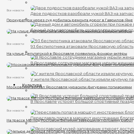
Все новости
Двое подростков разобрали чужой ВАЗ на запчас
Прокуратура через суд добилась ремонта дорог в Гаврилов-Яме
Дачный дом и автомобиль сгорели при пожаре п
Все новости
93 беспилотника атаковали Ярославскую область
На улице Депутатской в Ярославле появились фонари-актёры
В Ярославле сотрудники магазина укрыли женщин
Все новости
У жителя Ярославской области изъяли крупную п
Культура
Московский вокзал Ярославля украсили фигурами-топиариями
В Ярославле устроят большой спортивный празд
Все новости
Переславль попал в маршрут иностранных блоге
На трассе М8 под Ростовом Великим завершили половину работ