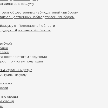
андидатов в Госдуму
овят общественных наблюдателей к выборам
осдуму от Ярославской области
ни
ублей
рост по итогам полугодия
влем
ритуальных услуг
росли
ые овощи