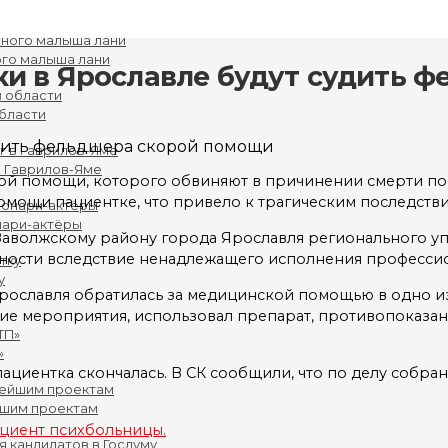
го малыша лани
ки в Ярославле будут судить 
бласти
в Гаврилов-Яме
ой помощи, которого обвиняют в причинении смерти по 
мощи пациентке, что привело к трагическим последстви
нари-актёры
Заволжскому району города Ярославля регионального уп
жности вследствие ненадлежащего исполнения професси
у
 Ярославля обратилась за медицинской помощью в одно и
е мероприятия, использовал препарат, противопоказанн
»
циентка скончалась. В СК сообщили, что по делу собран
йшим проектам
ациент психбольницы.