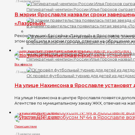
/ 3 недели назад
Пятикратный чемпион России Илья Горохов сыграет
В мэрии Ярославля назвали сроки завершен
«Лазурный»
В здании правительства появилась пятая звезда «Л
Реконструкцию бассейна «Лазурный» в Ярославле планир
этом сообщили в мэрии города, отвечая на обращение жи
В Ярославской области завершился Кубок Золотого
Пятикратный чемпион России Илья Горохов назвал 
Все новости
/ 3 недели назад
СК провёл футбольный турнир для детей из детдом
На улице Нахимсона в Ярославле установят
На улице Нахимсона в центре Ярославля появятся допол
Агентстве по муниципальному заказу ЖКХ, отвечая на жало
Происшествия
/ 3 недели назад