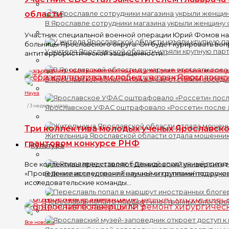
области
В Ярославле сотрудники магазина укрыли женщину 
Участник специальной военной операции Юрий Фомов на
больницы Ярославского округа. Он будет курировать во
У жителя Ярославской области изъяли крупную пар
антитеррористической защищенности...
В Ярославской области пожарные отстояли соседн
Наука
/ 3 недели назад
Ярославское УФАС оштрафовало «Россети» после
Три коллектива молодых ученых Ярославско
Жительница Ярославской области отдала мошенник
грантовом конкурсе РНФ
Культура
Все коллективы представляют Демидовский университет.
«Проведение исследований научными группами под руко
В Ярославле устроят большой спортивный праздни
исследовательские команды...
Переславль попал в маршрут иностранных блогеро
Все новости