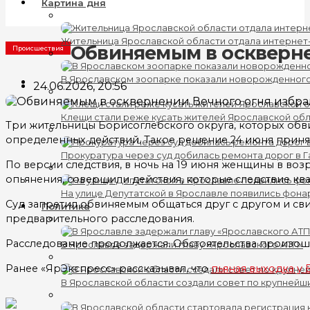
Картина дня
Жительница Ярославской области отдала интернет
Обвиняемым в оскверне
Происшествия
В Ярославском зоопарке показали новорожденног
24.06.2026, 20:56
Клещи стали реже кусать жителей Ярославской об
Три жительницы Борисоглебского округа, которых обв
определенных действий. Такое решение 24 июня приня
Прокуратура через суд добилась ремонта дорог в 
По версии следствия, в ночь на 19 июня женщины в возр
опьянения, совершили действия, которые следствие к
На улице Депутатской в Ярославле появились фона
Суд запретил обвиняемым общаться друг с другом и сви
Политика
предварительного расследования.
Расследование продолжается. Обстоятельства произош
В Ярославле задержали главу «Ярославского АТП»
Ранее «ЯрЭкспресс» рассказывал, что
пьяная выходка у
В Ярославской области создали совет по крупнейш