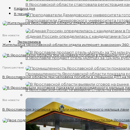
В Ярославской области стартовала регистрация кан
Картина дня
В тренде
Преподаватели Демидовского университета готов
Все новости
«Единая Россия» определилась с кандидатами в Гос
Экономика
Жительница Ярославской области отдала интернет-знакомому 360
В Ярославле продают отель «Azimut» за 724 млн руб
Происшествия
Промышленность Ярославской области показала ро
В Ярославской области три человека погибли в страшном ДТП на т
В Ярославской области выявили сговор на рынке ри
Все новости
В Ярославском зоопарке показали новорожденного малыша лани