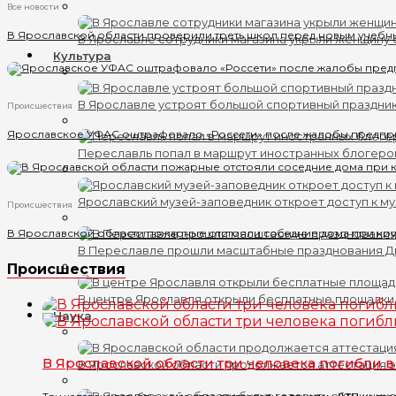
Все новости
В Ярославской области проверили треть школ перед новым учебн
В Ярославле сотрудники магазина укрыли женщину 
Культура
В Ярославле устроят большой спортивный праздни
Происшествия
Ярославское УФАС оштрафовало «Россети» после жалобы предпр
Переславль попал в маршрут иностранных блогеро
Ярославский музей-заповедник откроет доступ к му
Происшествия
В Ярославской области пожарные отстояли соседние дома при кр
В Переславле прошли масштабные празднования 
Происшествия
В центре Ярославля открыли бесплатные площадки
Наука
В Ярославской области три человека погибли 
В Ярославской области продолжается аттестация 