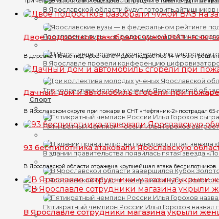
Три человека погибли и еще двое пострадали в тяжелом ДТП на трасс
В Ярославской области будут готовить айтишников
Двое подростков разобрали чужой ВАЗ на запч
Ярославские вузы — в федеральном рейтинге подг
В деревне Пенье под Ярославлем двое подростков 14 и 15 лет решили
В Ярославле провели конференцию цифровизатор
Три коллектива молодых ученых Ярославской обла
Дачный дом и автомобиль сгорели при пожар
Спорт
В Ярославском округе при пожаре в СНТ «Нефтяник-2» пострадал 65-
Пятикратный чемпион России Илья Горохов сыграет
93 беспилотника атаковали Ярославскую облас
В здании правительства появилась пятая звезда «Л
В Ярославской области отражена крупнейшая атака беспилотников. 
В Ярославской области завершился Кубок Золотого
Пятикратный чемпион России Илья Горохов назвал 
В Ярославле сотрудники магазина укрыли жен