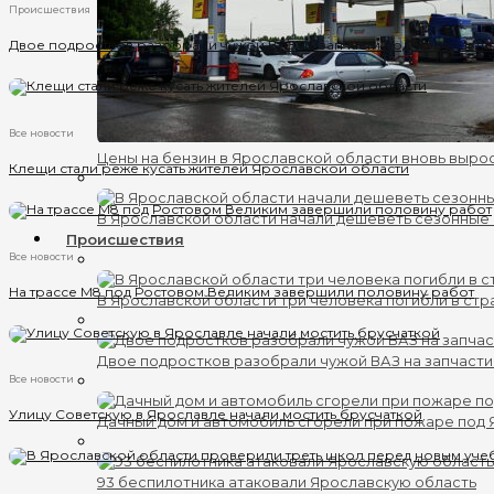
Происшествия
Двое подростков разобрали чужой ВАЗ на запчасти под Ярославл
Все новости
Цены на бензин в Ярославской области вновь выро
Клещи стали реже кусать жителей Ярославской области
В Ярославской области начали дешеветь сезонные
Происшествия
Все новости
На трассе М8 под Ростовом Великим завершили половину работ
В Ярославской области три человека погибли в ст
Двое подростков разобрали чужой ВАЗ на запчаст
Все новости
Улицу Советскую в Ярославле начали мостить брусчаткой
Дачный дом и автомобиль сгорели при пожаре под
93 беспилотника атаковали Ярославскую область