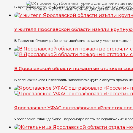
В Ярославле после конфликта в подъезде дома на улице Белинского в
СК провёл футбольный турнир для детей из детдом
У жителя Ярославской области изъяли крупну
В Гаврилов-Ямском районе полицейские изъяли у местного жителя бо
В Ярославской области пожарные отстояли со
В селе Рахманово Переславль-Залесского округа 3 августа произоше
Ярославское УФАС оштрафовало «Россети» по
Ярославское УФАС добилось пересмотра платы за подключение к эле