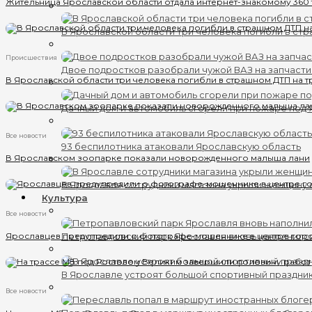
Жительница Ярославской области отдала интернет-знакомому 360
В Ярославской области три человека погибли в ст
Происшествия
Двое подростков разобрали чужой ВАЗ на запчаст
В Ярославской области три человека погибли в страшном ДТП на т
Дачный дом и автомобиль сгорели при пожаре под
Все новости
93 беспилотника атаковали Ярославскую область
В Ярославском зоопарке показали новорожденного малыша лани
В Ярославле сотрудники магазина укрыли женщину 
Культура
Все новости
Ярославцев предупредили о фотографе-мошеннике в центре гор
Петропавловский парк Ярославля вновь наполнилс
В Ярославле устроят большой спортивный праздни
Все новости