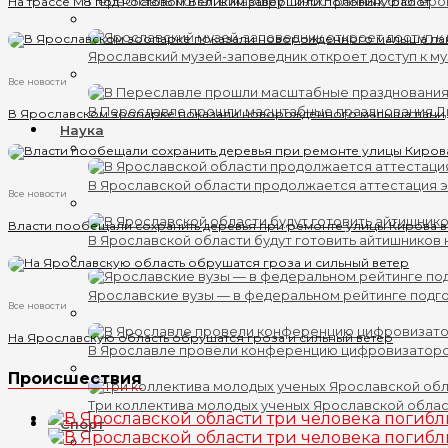
Переславль попал в маршрут иностранных блогеро
На трассе М8 под Ростовом Великим завершили половину работ
Ярославский музей-заповедник откроет доступ к му
Все новости
В Переславле прошли масштабные празднования 
В Ярославском зоопарке показали новорожденного малыша лани
Наука
В Ярославской области продолжается аттестация 
Все новости
Власти пообещали сохранить деревья при ремонте улицы Кирова 
В Ярославской области будут готовить айтишников
Ярославские вузы — в федеральном рейтинге подг
Все новости
На Ярославскую область обрушатся гроза и сильный ветер
В Ярославле провели конференцию цифровизатор
Происшествия
Три коллектива молодых ученых Ярославской обла
Спорт