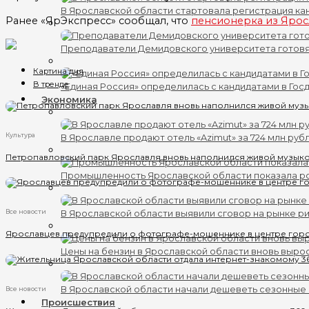
В Ярославской области стартовала регистрация кан
Ранее «ЯрЭкспресс» сообщал, что
пенсионерка из Яросл
Преподаватели Демидовского университета готов
Картина дня
В тренде
«Единая Россия» определилась с кандидатами в Гос
Экономика
Культура
В Ярославле продают отель «Azimut» за 724 млн руб
Петропавловский парк Ярославля вновь наполнился живой музык
Промышленность Ярославской области показала ро
Все новости
В Ярославской области выявили сговор на рынке ри
Ярославцев предупредили о фотографе-мошеннике в центре гор
Цены на бензин в Ярославской области вновь выро
В Ярославской области начали дешеветь сезонные
Все новости
Происшествия