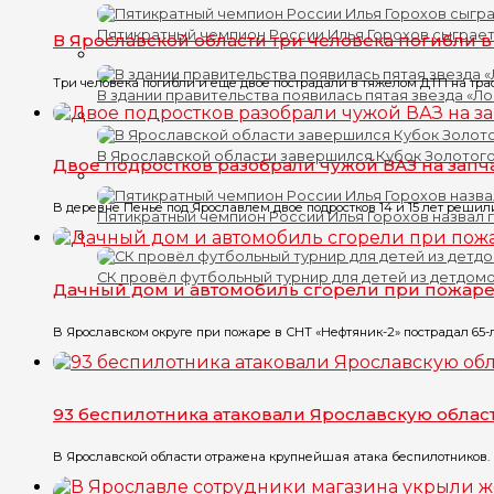
Пятикратный чемпион России Илья Горохов сыграет
В Ярославской области три человека погибли 
Три человека погибли и еще двое пострадали в тяжелом ДТП на трасс
В здании правительства появилась пятая звезда «Л
В Ярославской области завершился Кубок Золотого
Двое подростков разобрали чужой ВАЗ на запч
В деревне Пенье под Ярославлем двое подростков 14 и 15 лет решили
Пятикратный чемпион России Илья Горохов назвал 
СК провёл футбольный турнир для детей из детдом
Дачный дом и автомобиль сгорели при пожар
В Ярославском округе при пожаре в СНТ «Нефтяник-2» пострадал 65-
93 беспилотника атаковали Ярославскую облас
В Ярославской области отражена крупнейшая атака беспилотников. 