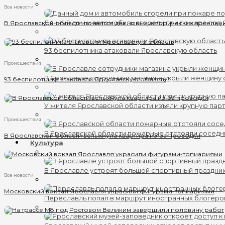
Все новости
Дачный дом и автомобиль сгорели при пожаре под
В Ярославской области появятся два новых исторических поселен
93 беспилотника атаковали Ярославскую область
Происшествия
В Ярославле сотрудники магазина укрыли женщину 
93 беспилотника атаковали Ярославскую область
У жителя Ярославской области изъяли крупную пар
Происшествия
В Ярославской области пожарные отстояли соседн
В Ярославской области вспыхнула квартира из-за проводки
Культура
В Ярославле устроят большой спортивный праздни
Все новости
Московский вокзал Ярославля украсили фигурами-топиариями
Переславль попал в маршрут иностранных блогеро