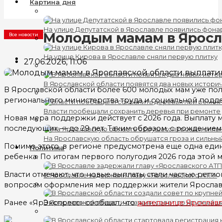
Картина дня
На улице Депутатской в Ярославле появились фона
Молодым мамам в Яросла
Все новости
На улице Кирова в Ярославле сняли первую плитку
27.06.2026, 11:06
В Ярославской области появятся два новых истори
В Ярославской области более 600 молодых мам уже пол
регионального министерства труда и социальной подде
Власти пообещали сохранить деревья при ремонте
Новая мера поддержки действует с 2026 года. Выплату 
последующих — до 29 лет. Таким образом, с рождением
На Ярославскую область обрушатся гроза и сильны
Помимо этого, в регионе предусмотрена еще одна еди
Политика
ребенка. По итогам первого полугодия 2026 года этой
Власти отмечают, что новые выплаты стали частью рег
В Ярославле задержали главу «Ярославского АТП»
вопросам оформления мер поддержки жители Ярославск
Ранее «ЯрЭкспресс» сообщал, что
жительнице Ярославля
В Ярославской области создали совет по крупнейш