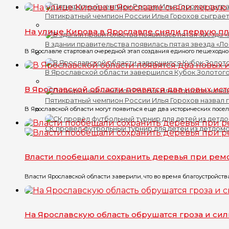
Пятикратный чемпион России Илья Горохов сыграет
На улице Кирова в Ярославле сняли первую пл
В здании правительства появилась пятая звезда «Л
В Ярославле стартовал очередной этап создания единого пешеходного
В Ярославской области завершился Кубок Золотого
В Ярославской области появятся два новых ис
Пятикратный чемпион России Илья Горохов назвал 
В Ярославской области могут появиться еще два исторических посел
СК провёл футбольный турнир для детей из детдом
Власти пообещали сохранить деревья при рем
Власти Ярославской области заверили, что во время благоустройств
На Ярославскую область обрушатся гроза и си