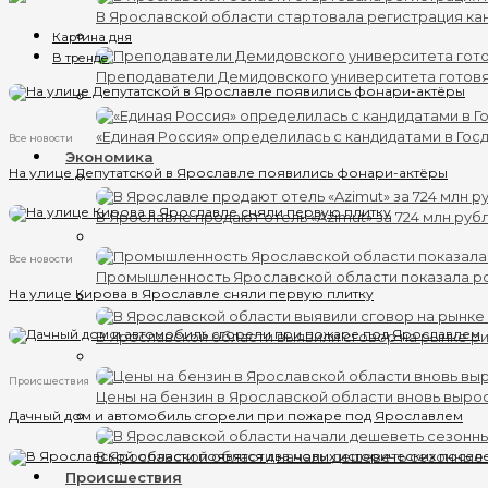
В Ярославской области стартовала регистрация кан
Картина дня
В тренде
Преподаватели Демидовского университета готов
«Единая Россия» определилась с кандидатами в Гос
Все новости
Экономика
На улице Депутатской в Ярославле появились фонари-актёры
В Ярославле продают отель «Azimut» за 724 млн руб
Все новости
Промышленность Ярославской области показала ро
На улице Кирова в Ярославле сняли первую плитку
В Ярославской области выявили сговор на рынке ри
Происшествия
Цены на бензин в Ярославской области вновь выро
Дачный дом и автомобиль сгорели при пожаре под Ярославлем
В Ярославской области начали дешеветь сезонные
Происшествия