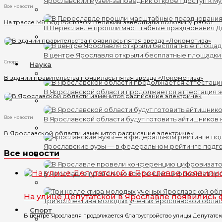
Ярославский музей-заповедник откроет доступ к му
Все новости
На трассе М8 под Ростовом Великим завершили половину работ
В Переславле прошли масштабные празднования 
В центре Ярославля открыли бесплатные площадки
Спорт
Наука
В здании правительства появилась пятая звезда «Локомотива»
В Ярославской области продолжается аттестация 
Все новости
В Ярославской области будут готовить айтишников
В Ярославской области изменится расписание электричек
Ярославские вузы — в федеральном рейтинге подг
Все новости
В Ярославле провели конференцию цифровизатор
На улице Депутатской в Ярославле появились
Три коллектива молодых ученых Ярославской обла
Спорт
В центре Ярославля продолжается благоустройство улицы Депутатско