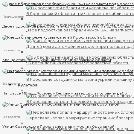
В Ярославской области три человека погибли в ст
Происшествия
Двое подростков разобрали чужой ВАЗ на запчасти под Ярославл
Двое подростков разобрали чужой ВАЗ на запчаст
Дачный дом и автомобиль сгорели при пожаре под
Все новости
Клещи стали реже кусать жителей Ярославской области
93 беспилотника атаковали Ярославскую область
В Ярославле сотрудники магазина укрыли женщину 
Все новости
Культура
На трассе М8 под Ростовом Великим завершили половину работ
В Ярославле устроят большой спортивный праздни
Все новости
Переславль попал в маршрут иностранных блогеро
Улицу Советскую в Ярославле начали мостить брусчаткой