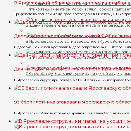
В Ярославской области три человека погибли 
Пятикратный чемпион России Илья Горохов сыграет
Три человека погибли и еще двое пострадали в тяжелом ДТП на трасс
В здании правительства появилась пятая звезда «Л
Двое подростков разобрали чужой ВАЗ на запч
В Ярославской области завершился Кубок Золотого
В деревне Пенье под Ярославлем двое подростков 14 и 15 лет решили
Пятикратный чемпион России Илья Горохов назвал 
Дачный дом и автомобиль сгорели при пожар
СК провёл футбольный турнир для детей из детдом
В Ярославском округе при пожаре в СНТ «Нефтяник-2» пострадал 65-
93 беспилотника атаковали Ярославскую облас
В Ярославской области отражена крупнейшая атака беспилотников. 