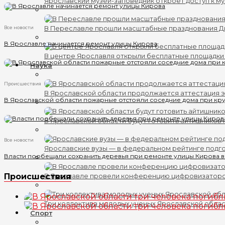
Ярославский музей-заповедник откроет доступ к му
В Переславле прошли масштабные празднования 
Все новости
В Ярославле начинается ремонт улицы Кирова
В центре Ярославля открыли бесплатные площадки
Наука
Происшествия
В Ярославской области продолжается аттестация 
В Ярославской области пожарные отстояли соседние дома при кр
В Ярославской области будут готовить айтишников
Все новости
Ярославские вузы — в федеральном рейтинге подг
Власти пообещали сохранить деревья при ремонте улицы Кирова 
Происшествия
В Ярославле провели конференцию цифровизатор
Три коллектива молодых ученых Ярославской обла
Спорт