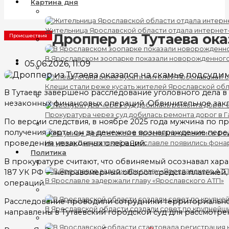
Картина дня
Жительница Ярославской области отдала интернет
Дроппер из Тутаева ок
Происшествия
В Ярославском зоопарке показали новорожденног
05.06.2026, 11:09
Клещи стали реже кусать жителей Ярославской об
В Тутаеве завершено расследование уголовного дела в 
незаконных финансовых операций. Обвинительное закл
Прокуратура через суд добилась ремонта дорог в 
По версии следствия, в ноябре 2025 года мужчина по 
получения карты он за денежное вознаграждение переда
проведения незаконных операций.
На улице Депутатской в Ярославле появились фона
Политика
В прокуратуре считают, что обвиняемый осознавал хара
187 УК РФ — неправомерный оборот средств платежей,
В Ярославле задержали главу «Ярославского АТП»
операций.
Расследование проводили сотрудники территориально
В Ярославской области создали совет по крупнейш
направлены в Тутаевский городской суд для рассмотрен