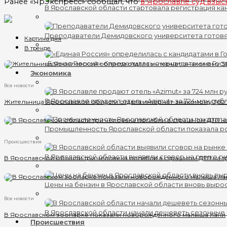
Ранее «ЯрЭкспресс» сообщал, что
в Ярославле суд взыс
В Ярославской области стартовала регистрация кан
Преподаватели Демидовского университета готов
Картина дня
В тренде
«Единая Россия» определилась с кандидатами в Гос
Экономика
Все новости
В Ярославле продают отель «Azimut» за 724 млн руб
Жительница Ярославской области отдала интернет-знакомому 360
Промышленность Ярославской области показала ро
Происшествия
В Ярославской области выявили сговор на рынке ри
В Ярославской области три человека погибли в страшном ДТП на т
Цены на бензин в Ярославской области вновь выро
Все новости
В Ярославской области начали дешеветь сезонные
В Ярославском зоопарке показали новорожденного малыша лани
Происшествия