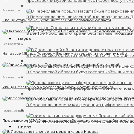
Ярославский музей-заповедник откроет доступ к му
Все новости
В Переславле прошли масштабные празднования 
Клещи стали реже кусать жителей Ярославской области
В центре Ярославля открыли бесплатные площадки
Наука
Все новости
На трассе М8 под Ростовом Великим завершили половину работ
В Ярославской области продолжается аттестация 
В Ярославской области будут готовить айтишников
Все новости
Улицу Советскую в Ярославле начали мостить брусчаткой
Ярославские вузы — в федеральном рейтинге подг
В Ярославле провели конференцию цифровизатор
Происшествия
Ярославское УФАС оштрафовало «Россети» после жалобы предпр
Три коллектива молодых ученых Ярославской обла
Спорт