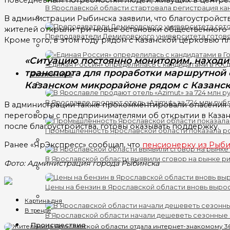
В Ярославской области стартовала регистрация кан
В администрации Рыбинска заявили, что благоустройст
жителей открыли три новые остановки общественного тр
Преподаватели Демидовского университета готов
Кроме того, в этом году рядом с Казанской церковью п
«Ситуацию постоянно мониторим, находи
«Единая Россия» определилась с кандидатами в Гос
транспорта для проработки маршрутной с
Экономика
Казанском микрорайоне рядом с Казанск
В Ярославле продают отель «Azimut» за 724 млн руб
В администрации также прокомментировали опасения ж
переговоры с предпринимателями об открытии в Казан
после благоустройства, готовы оказывать поддержку.
Промышленность Ярославской области показала ро
Ранее «ЯрЭкспресс» сообщал, что
пенсионерку из Рыбин
В Ярославской области выявили сговор на рынке ри
Фото: Администрация города Рыбинска
Цены на бензин в Ярославской области вновь выро
Картина дня
В тренде
В Ярославской области начали дешеветь сезонные
Происшествия