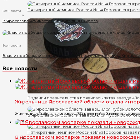
Пятикратный чемпион России Илья Горохов сыграет
Все новости
В Ярославле начинается ремонт улицы Кирова
Все новости
Власти пообещали сохранить деревья при ремонте улицы Кирова 
Все новости
В здании правительства появилась пятая звезда «Л
Жительница Ярославской области отдала интер
Жительница Рыбинска лишилась 360 тысяч рублей после знакомства 
В Ярославской области завершился Кубок Золотого
Пятикратный чемпион России Илья Горохов назвал 
В Ярославском зоопарке показали новорожде