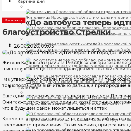
Картина дня
Жительница Ярославской области отдала интернет
«До автобуса теперь ид
Все новости
благоустройство Стрелки
В Ярославском зоопарке показали новорожденног
26.06.2026, 09:03
Клещи стали реже кусать жителей Ярославской об
Жители Казанского района Рыбинска раскритиковали б
Прокуратура через суд добилась ремонта дорог в 
в историческом центре создали для местных жителей р
Как утверждают жители, после организации пешеходной
На улице Депутатской в Ярославле появились фона
транспорта стала значительно дальше, а пригородные а
Политика
Еще одна претензия касается инфраструктуры. По слова
Они также отмечают, что один из хозяйственных магази
В Ярославле задержали главу «Ярославского АТП»
что в будущем район может лишиться и аптек.
Кроме того, жители считают, что исторический центр 
В Ярославской области создали совет по крупнейш
постоянного проживания. По их мнению, при реализаци
повседневным потребностям людей, живущих в центре.