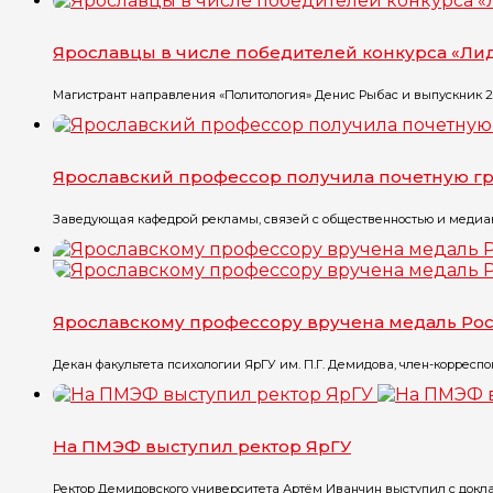
Ярославцы в числе победителей конкурса «Ли
Магистрант направления «Политология» Денис Рыбас и выпускник 20
Ярославский профессор получила почетную г
Заведующая кафедрой рекламы, связей с общественностью и медиако
Ярославскому профессору вручена медаль Ро
Декан факультета психологии ЯрГУ им. П.Г. Демидова, член-корресп
На ПМЭФ выступил ректор ЯрГУ
Ректор Демидовского университета Артём Иванчин выступил с докла