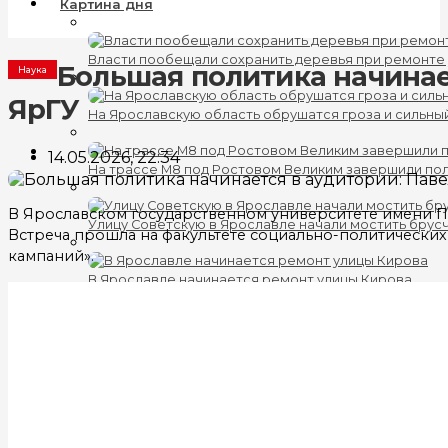
Картина дня
Власти пообещали сохранить деревья при ремонте
Большая политика начинае
Наука
ЯрГУ
На Ярославскую область обрушатся гроза и сильны
14.05.2026, 22:34
На трассе М8 под Ростовом Великим завершили по
В Ярославском государственном университете имени П.
Улицу Советскую в Ярославле начали мостить брус
Встреча прошла на факультете социально-политических
кампаний».
В Ярославле начинается ремонт улицы Кирова
Политика
В Ярославле задержали главу «Ярославского АТП»
В Ярославской области создали совет по крупнейш