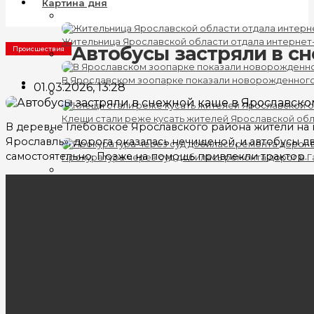
Картина дня
Жительница Ярославской области отдала интернет
Автобусы застряли в с
Происшествия
В Ярославском зоопарке показали новорожденног
01.03.2026, 13:28
Клещи стали реже кусать жителей Ярославской об
В деревне Глебовское Ярославского района жители на 
Ярославль», дорога оказалась нечищеной, и автобусы 
самостоятельно. Позже на помощь привлекли трактор.
Прокуратура через суд добилась ремонта дорог в 
На улице Депутатской в Ярославле появились фона
Политика
В Ярославле задержали главу «Ярославского АТП»
В Ярославской области создали совет по крупнейш